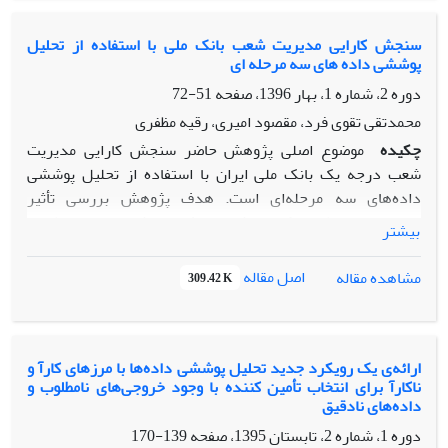
مقاله رویکرد جدید «DEA با مرز دوگانه» را برای طبقه‌بندی
اندازه‌های انعطاف‌پذیر معرفی می‌کند. در رویکرد پیشنهادی، هر
سنجش کارایی مدیریت شعب بانک ملی با استفاده از تحلیل
پوششی داده های سه مرحله ای
انداز‌ه‌ انعطاف‌پذیر طوری به عنوان ورودی یا خروجی طبقه‌بندی
می‌شود که کارایی DMU مورد ارزیابی بیشینه‌سازی شود. از این
دوره 2، شماره 1، بهار 1396، صفحه
51-72
رو طبقه‌بندی اندازه‌های انعطاف‌پذیر با استفاده از رویکرد DEAی
محمدتقی تقوی فرد، مقصود امیری، رقیه مظفری
پیشنهادی، ساده و منطقی‌تر است. یک مثال در مؤسسات آموزش
چکیده
موضوع اصلی پژوهش حاضر سنجش کارایی مدیریت
عالی انگلستان، کاربرد رویکرد پیشنهادی را نشان می‌دهد.
شعب درجه یک بانک ملی ایران با استفاده از تحلیل پوششی
داده‌های سه مرحله‌ای است. هدف پژوهش بررسی تأثیر
متغیرهای محیطی بر کارایی شعب بانک می‌باشد. در این مطالعه،
بیشتر
کارایی 93 شعبه طی سال‌های 1390 و 1391 با رویکرد ورودی محور
و با فرض بازدهی متغیر نسبت به مقیاس، مورد بررسی قرار
اصل مقاله
مشاهده مقاله
309.42 K
گرفت. برای به‌دست آوردن کارایی از سه نهاده مجموعه
سپرده‌های مؤثر، تسهیلات اعطایی و مطالبات معوق و یک ستانده
سود و زیان برای بررسی استفاده شد و در نهایت بهره‌وری شعب با
استفاده از شاخص مالم کوئیست محاسبه شد. داده‌های تحقیق از
ارائه‌ی یک رویکرد جدید تحلیل پوششی داده‌ها با مرزهای کارآ و
ناکارآ برای انتخاب تأمین کننده با وجود خروجی‌های نامطلوب و
طریق گزارش سالیانه بانک جمع‌آوری و با اسفاده از نرم‌افزار لینگو
داده‌های نادقیق
و ایویوز حل تحلیل شد. با توجه به نتایج به‌دست آمده بعد از
دوره 1، شماره 2، تابستان 1395، صفحه
139-170
تعدیل عوامل محیطی و اختلالات آماری و مقایسه با کارایی به‌دست