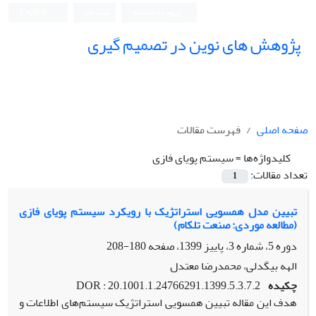
ورود به سامانه
ثبت نام
English
پژوهش های نوین در تصمیم گیری
صفحه اصلی
فهرست مقالات
کلیدواژه‌ها =
سیستم پویای فازی
تعداد مقالات:
1
تبیین مدل همسویی استراتژیک با رویکرد سیستم پویای فازی
(مطالعه موردی: صنعت تلکام)
دوره 5، شماره 3، پاییز 1399، صفحه
180-208
الهه بیگدلی، محمدرضا معتدل
چکیده
DOR : 20.1001.1.24766291.1399.5.3.7.2
هدف این مقاله تبیین همسویی استراتژیک سیستم‌های اطلاعات و