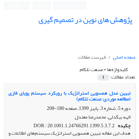
ورود به سامانه
ثبت نام
English
پژوهش های نوین در تصمیم گیری
صفحه اصلی
فهرست مقالات
کلیدواژه‌ها =
صنعت تلکام
تعداد مقالات:
1
تبیین مدل همسویی استراتژیک با رویکرد سیستم پویای فازی
(مطالعه موردی: صنعت تلکام)
دوره 5، شماره 3، پاییز 1399، صفحه
180-208
الهه بیگدلی، محمدرضا معتدل
چکیده
DOR : 20.1001.1.24766291.1399.5.3.7.2
هدف این مقاله تبیین همسویی استراتژیک سیستم‌های اطلاعات و