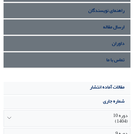
رسمی، گزارش‌ها و اخبار سازمانی» است و در نهایت نقش «فرهنگ
راهنمای نویسندگان
سازمانی» دارای مولفه‌های «غلبه گفتمان تغییر»، «فراموشی
سازمانی»، «تشریفات، آداب و رسوم، داستان‌ها و افسانه‌های
موجود در سازمانی» و «جو سازمانی حامی» می‌باشد. برای هر کدام
ارسال مقاله
از مولفه‌های مورد اشاره، تفصیلاً شاخص‌هایی در نظر گرفته شد.
داوران
تماس با ما
مقالات آماده انتشار
شماره جاری
دوره 10
(1404)
دوره 9