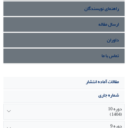
«سیاست‌گذاری نهادی» پیشران‌های کلیدی شناسایی شدند و
راهنمای نویسندگان
«مشارکت فناورانه» و «خودکارسازی فرایندها» بیشترین اثر را بر
انطباق‌پذیری و بازگشت‌پذیری سیستم داشتند. یافته‌ها، نقشه
راهی هوشمند برای تصمیم‌گیری در شرایط عدم قطعیت و توسعه
ارسال مقاله
ظرفیت‌های فناورانه سازمان‌ها ارائه می‌کند.
داوران
تماس با ما
مقالات آماده انتشار
شماره جاری
دوره 10
(1404)
دوره 9