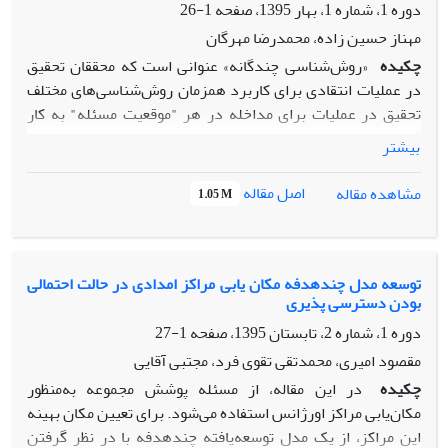
دوره 1، شماره 1، بهار 1395، صفحه
1-26
مهناز حسین زاده، محمدرضا مهرگان
چکیده
«روش‌شناسی چندگانه» عنوانی است که محققان تحقیق
در عملیات انتقادی برای کاربرد همزمان روش‌شناسی‌های مختلف
تحقیق در عملیات برای مداخله در هر "موقعیت مسئله" به کار
گرفته‌اند. این اندیشمندان بر این باورند که می‌توان ضمن
بیشتر
درنظرگرفتن نقاط قوت و ضعف روش‌شناسی‌های مختلف تحقیق در
عملیات با توجه به مبانی نظری آنها و علی‌رغم ریشه داشتن در
اصل مقاله
مشاهده مقاله
1.05 M
پارادایم‌های متفاوت، این روش‌شناسی‌ها را به صورت مکمل برای
بهبود یک موقعیت مسئله به کار گرفت. در این پژوهش تلاش شده
است تا با استفاده از قابلیت‌های رویکرد تحلیل شبکه‌های اجتماعی
و نرم‌افزارهای UCINET و NetDraw، چارچوب روش‌شناسی
توسعه مدل چندهدفه مکان یابی مراکز امدادی در حالت احتمالی
بودن دسترسی پذیری
چندگانه محققان پیشین تکمیل گردد. این‌گونه که
روش‌شناسی‌های مکمل و جایگزینِ پارادایم‌های مختلف OR را با
دوره 1، شماره 2، تابستان 1395، صفحه
1-27
توجه به ابعاد موقعیت مسئله در ایران پیشنهاد کنیم. محاسبه
مقصود امیری، محمدتقی تقوی فرد، مجتبی آقایی
مواردی از قبیل مرکزیت درجه، نقاط ایزوله، قدرتمندترین
چکیده
در این مقاله، از مسئله پوشش مجموعه به‌منظور
روش‌شناسی‌ها و موارد نیازمند توسعه در روش‌شناسی‌های
مکان‌یابی مراکز اورژانس استفاده می‌شود. برای تعیین مکان بهینه
تحقیق‌در عملیات مشخص کرده‌اند. تحلیل‌های حاصل از پژوهش،
این مراکز، از یک مدل توسعه‌یافته چندهدفه با در نظر گرفتن