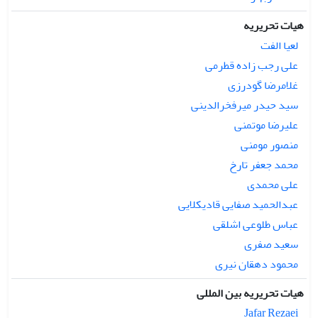
هماهنگی تبدیل کنند و به‌طور همزمان سودآوری، پایداری جریان
نقدی و دسترسی بیماران به داروها را بهبود بخشند.
هیات تحریریه
لعیا الفت
علی رجب زاده قطرمی
غلامرضا گودرزی
سید حیدر میرفخرالدینی
علیرضا موتمنی
منصور مومنی
محمد جعفر تارخ
علی محمدی
عبدالحمید صفایی قادیکلایی
عباس طلوعی اشلقی
سعید صفری
محمود دهقان نیری
هیات تحریریه بین المللی
Jafar Rezaei