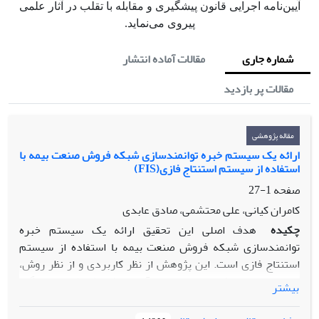
آیین‌نامه اجرایی قانون پیشگیری و مقابله با تقلب در آثار علمی
پیروی می‌نماید.
شماره جاری
مقالات آماده انتشار
مقالات پر بازدید
مقاله پژوهشی
ارائه یک سیستم خبره توانمندسازی شبکه فروش صنعت بیمه با
استفاده از سیستم استنتاج فازی(FIS)
صفحه
1-27
کامران کیانی، علی محتشمی، صادق عابدی
چکیده
هدف اصلی این تحقیق ارائه یک سیستم خبره
توانمندسازی شبکه فروش صنعت بیمه با استفاده از سیستم
استنتاج فازی است. این پژوهش از نظر کاربردی و از نظر روش،
توصیفی - پیمایشی است. جامعه آماری پژوهش شامل خبرگان
بیشتر
صنعت بیمه و مدیران، کارشناسان فروش و امور نمایندگان صنعت
بیمه است. در این پژوهش ابتدا طیفی از عوامل موثر بر