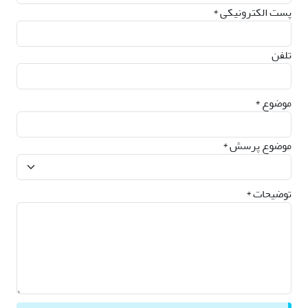
پست الکترونیکی *
تلفن
موضوع *
موضوع پرسش *
توضیحات *