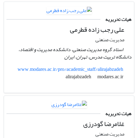
هیات تحریریه
علی رجب زاده قطرمی
مدیریت صنعتی
استاد گروه مدیریت صنعتی، دانشکده مدیریت و اقتصاد،
دانشگاه تربیت مدرس، تهران، ایران
www.modares.ac.ir/pro/academic_staff/alirajabzadeh
modares.ac.ir
alirajabzadeh
هیات تحریریه
غلامرضا گودرزی
مدیریت صنعتی