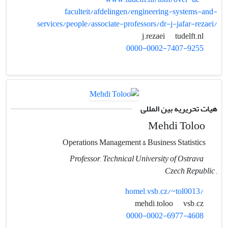
faculteit/afdelingen/engineering-systems-and-
services/people/associate-professors/dr-j-jafar-rezaei/
tudelft.nl
j.rezaei
0000-0002-7407-9255
هیات تحریریه بین المللی
Mehdi Toloo
Operations Management & Business Statistics
Professor, Technical University of Ostrava
, Czech Republic
homel.vsb.cz/~tol0013/
vsb.cz
mehdi.toloo
0000-0002-6977-4608