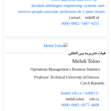
faculteit/afdelingen/engineering-systems-and-
services/people/associate-professors/dr-j-jafar-rezaei/
tudelft.nl
j.rezaei
0000-0002-7407-9255
هیات تحریریه بین المللی
Mehdi Toloo
Operations Management & Business Statistics
Professor, Technical University of Ostrava
, Czech Republic
homel.vsb.cz/~tol0013/
vsb.cz
mehdi.toloo
0000-0002-6977-4608