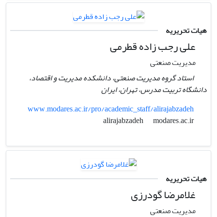
هیات تحریریه
علی رجب زاده قطرمی
مدیریت صنعتی
استاد گروه مدیریت صنعتی، دانشکده مدیریت و اقتصاد،
دانشگاه تربیت مدرس، تهران، ایران
www.modares.ac.ir/pro/academic_staff/alirajabzadeh
modares.ac.ir
alirajabzadeh
هیات تحریریه
غلامرضا گودرزی
مدیریت صنعتی