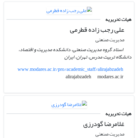
هیات تحریریه
علی رجب زاده قطرمی
مدیریت صنعتی
استاد گروه مدیریت صنعتی، دانشکده مدیریت و اقتصاد،
دانشگاه تربیت مدرس، تهران، ایران
www.modares.ac.ir/pro/academic_staff/alirajabzadeh
modares.ac.ir
alirajabzadeh
هیات تحریریه
غلامرضا گودرزی
مدیریت صنعتی