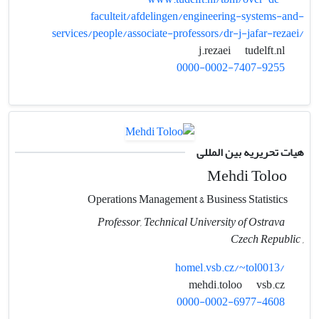
faculteit/afdelingen/engineering-systems-and-
services/people/associate-professors/dr-j-jafar-rezaei/
tudelft.nl
j.rezaei
0000-0002-7407-9255
هیات تحریریه بین المللی
Mehdi Toloo
Operations Management & Business Statistics
Professor, Technical University of Ostrava
, Czech Republic
homel.vsb.cz/~tol0013/
vsb.cz
mehdi.toloo
0000-0002-6977-4608