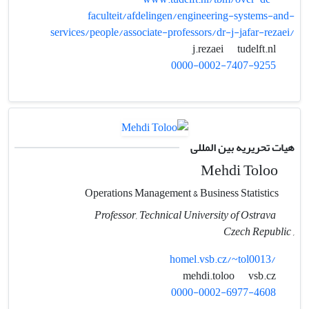
faculteit/afdelingen/engineering-systems-and-
services/people/associate-professors/dr-j-jafar-rezaei/
tudelft.nl
j.rezaei
0000-0002-7407-9255
هیات تحریریه بین المللی
Mehdi Toloo
Operations Management & Business Statistics
Professor, Technical University of Ostrava
, Czech Republic
homel.vsb.cz/~tol0013/
vsb.cz
mehdi.toloo
0000-0002-6977-4608