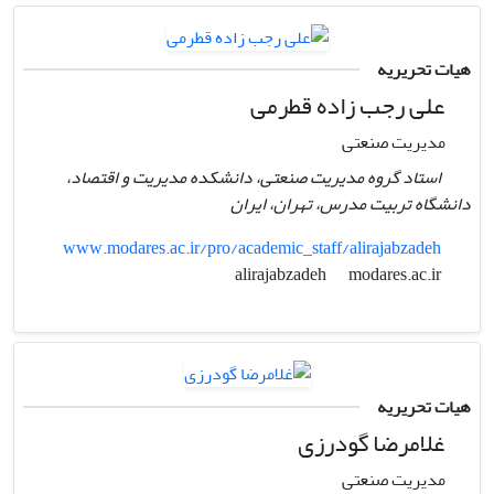
هیات تحریریه
علی رجب زاده قطرمی
مدیریت صنعتی
استاد گروه مدیریت صنعتی، دانشکده مدیریت و اقتصاد،
دانشگاه تربیت مدرس، تهران، ایران
www.modares.ac.ir/pro/academic_staff/alirajabzadeh
modares.ac.ir
alirajabzadeh
هیات تحریریه
غلامرضا گودرزی
مدیریت صنعتی