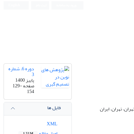
ورود به سامانه
ثبت نام
English
دوره 6، شماره
3
پاییز 1400
صفحه
129-
154
فایل ها
ان، تهران، ایران
XML
اصل مقاله
1.52 M