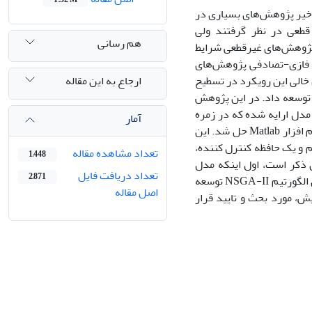
که منابع در موفقیت یا شکست پروژه‌ها بازی می‌کنند، در 60 سال اخیر پژوهش‌های بسیاری در
قطعی در نظر گرفتند ولی
هم رسانی
پژوهش‌های غیرقطعی شرایط
ری فازی-تصادفی پژوهش‌های
ارجاع به این مقاله
 خالی این رویکرد در تسطیح
توسعه داد. در این پژوهش
مدل ارایه شده که در زمره
آمار
مدل‌های NP-hard قرار می‌گیرد، توسط یک الگوریتم NSGA-II توسعه داده شده، در نرم افزار Matlab حل شد. این
م و یک حافظه کنترل کننده،
تعداد مشاهده مقاله
1,448
 ذکر است، اول اینکه مدل
تعداد دریافت فایل
2,871
تسطیح منابع چندهدفه به صورت فازی-تصادفی ارایه شد و مورد دوم اینکه برای حل آن الگورتیم NSGA-II توسعه
اصل مقاله
یش، مورد بحث و تایید قرار