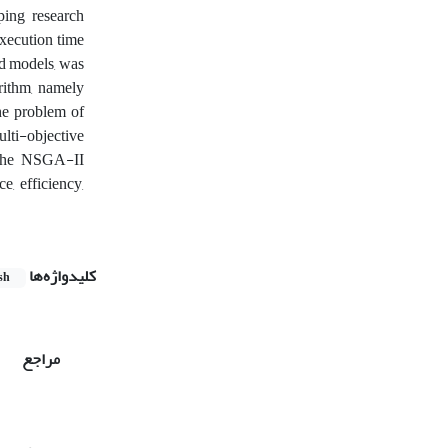
ping research
execution time
rd models, was
rithm, namely
the problem of
multi-objective
 the NSGA-II
e, efficiency,
کلیدواژه‌ها
sh
مراجع