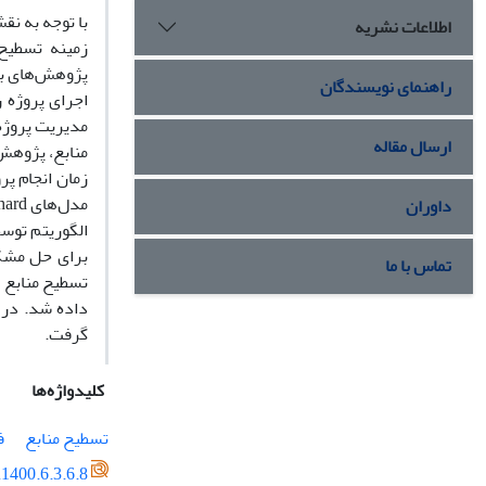
اطلاعات نشریه
زمینه تسطیح
پژوهش‌های بع
راهنمای نویسندگان
اجرای پروژه 
مدیریت پروژه 
ارسال مقاله
منابع، پژوهش
زمان انجام پ
داوران
الگوریتم توسط
برای حل مشکل
تماس با ما
داده شد. در پ
گرفت.
کلیدواژه‌ها
تسطیح منابع
ف
1400.6.3.6.8