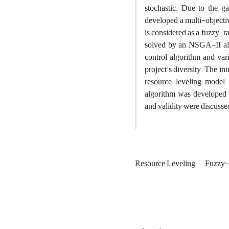
stochastic. Due to the ga
developed a multi-objectiv
is considered as a fuzzy-
solved by an NSGA-II alg
control algorithm and var
project's diversity. The in
resource-leveling model
algorithm was developed to
and validity were discuss
Resource Leveling
Fuzzy-