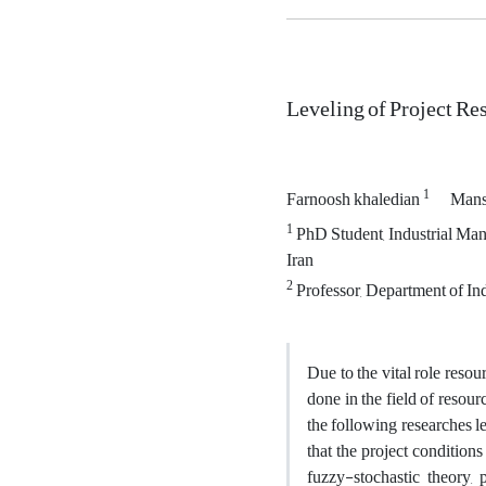
Leveling of Project Re
1
Farnoosh khaledian
Mans
1
PhD Student, Industrial Man
Iran
2
Professor, Department of In
Due to the vital role resou
done in the field of resour
the following researches l
that the project condition
fuzzy-stochastic theory,