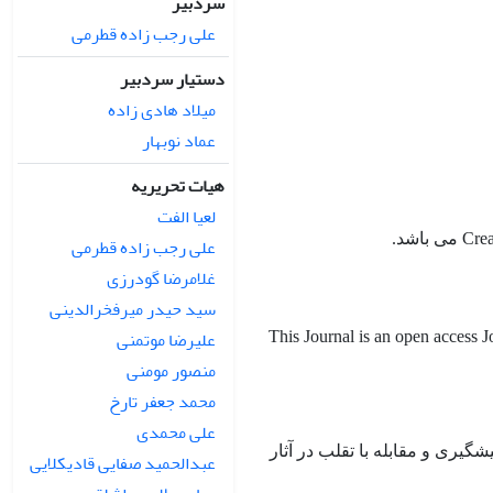
سردبیر
علی رجب زاده قطرمی
دستیار سردبیر
میلاد هادی زاده
عماد نوبهار
هیات تحریریه
لعیا الفت
علی رجب زاده قطرمی
غلامرضا گودرزی
سید حیدر میرفخرالدینی
علیرضا موتمنی
This Journal is an open access 
منصور مومنی
محمد جعفر تارخ
علی محمدی
یشگیری و مقابله با تقلب در آثار
عبدالحمید صفایی قادیکلایی