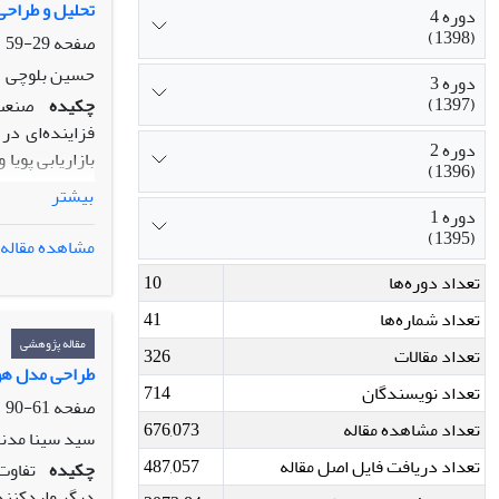
کلیدی توانمند
تحلیل و طراحی
دوره 4
پشتیبانی کند.
(1398)
صفحه
29-59
شرکت‌های بیمه
حسین بلوچی
دوره 3
(1397)
چکیده
صنعت 
فزاینده‌ای د
دوره 2
بازاریابی پویا
(1396)
متغیر را ارائ
بیشتر
بنگاه‌های تول
دوره 1
(1395)
بدین‌منظور، ا
مشاهده مقاله
معلولی میان 
تعداد دوره‌ها
10
سناریوهای محت
بنگاه‌های لبن
تعداد شماره‌ها
41
دقیق‌تر داده‌
مقاله پژوهشی
تعداد مقالات
326
فراهم می‌کند.
طراحی مدل هوش
تعداد نویسندگان
714
ارزیابی و آزمو
صفحه
61-90
تعداد مشاهده مقاله
676,073
سید سینا مدنی
تعداد دریافت فایل اصل مقاله
487,057
چکیده
تفاوت
دیگر واردکنند