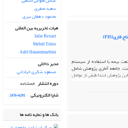
عباس طلوعی اشلقی
سعید صفری
محمود دهقان نیری
هیات تحریریه بین المللی
Jafar Rezaei
ازی(FIS)
Mehdi Toloo
Adel Hatamimarbini
ت بیمه با استفاده از سیستم
مدیر داخلی
است. جامعه آماری پژوهش شامل
مسعود شکری خیادانی
ین پژوهش ابتدا طیفی از عوامل
موثر بر توانمندسازی نمایندگان در صنعت بیمه شناسایی و در اختیار خبرگان قرار گرفت و پس از مصاحبه عمیق با آنها 5
دوره انتشار
فصلنامه
بط بین عوامل شناسایی شد و با
شاپا الکترونیکی
 آلفای کرونباخ برای تمامی عوامل شناسایی شده بین 0.876 تا 0.963 است که نتیجه نشان از روایی قابل
2476-6291
 مورد ارزیابی قرار گرفت. در
 پژوهش با استفاده از سیستم
بانک ها و نمایه نامه ها
ئه شده بر روی سه گروه از نمایندگان
انمندی بالایی در سنجش عوامل