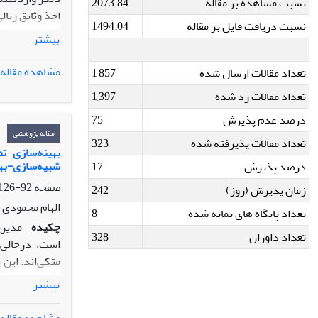
نسبت مشاهده بر مقاله
2073.84
اخذ وثایق ریا
نسبت دریافت فایل بر مقاله
1494.04
وثایق از وارد
بیشتر
عملکردی را دا
نتایج مدل خو
مشاهده مقاله
تعداد مقالات ارسال شده
1,857
تعداد مقالات رد شده
1,397
در نهایت، مدل
درصد عدم پذیرش
75
ایشان تعیین ش
مقاله پژوهشی
تعداد مقالات پذیرفته شده
323
ایشان، داشته
بهینه‌سازی ت
شبیه‌سازی-به
درصد پذیرش
17
صفحه
92-126
زمان پذیرش (روز)
242
الهام محمودی 
تعداد پایگاه های نمایه شده
8
چکیده
مدیری
تعداد داوران
328
است، درحالی‌
متکی‌اند. این
فصلیِ فسادپذی
بیشتر
حساس به تخفیف
مشاهده مقاله