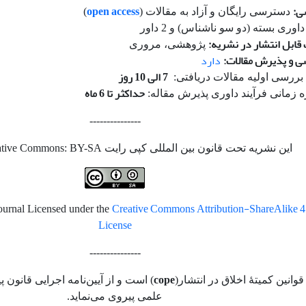
ی:
open access
دسترسی رایگان و آزاد به مقالات (
)
داوری بسته (دو سو ناشناس) و 2 داور
ت قابل انتشار در نشریه:
پژوهشی، مروری
ی و پذیرش مقالات:
دارد
7 الی 10 روز
 بررسی اولیه مقالات دریافتی:
حداکثر تا 6 ماه
زه زمانی فرآیند داوری پذیرش مقاله:
---------------
این نشریه تحت قانون بین المللی کپی رایت Creative Commons: BY-SA می باشد.
Creative Commons Attribution-ShareAlike 4.0
Journal Licensed under the
License
---------------
cope
قوانین کمیتۀ اخلاق در انتشار(
) است و از آیین‌نامه اجرایی قانون پ
علمی پیروی می‌نماید.