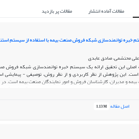
مقالات آماده انتشار
مقالات پر بازدید
م خبره توانمندسازی شبکه فروش صنعت بیمه با استفاده از سیستم استنتاج ف
 علی محتشمی، صادق عابدی
صلی این تحقیق ارائه یک سیستم خبره توانمندسازی شبکه فروش صنع
 است. این پژوهش از نظر کاربردی و از نظر روش، توصیفی - پیمایشی 
یمه و مدیران، کارشناسان فروش و امور نمایندگان صنعت بیمه است. در ا
عنوان عوامل نهایی شناسایی شدند. با استفاده از معادلات ساختاری روا
احتساب ضریب
اصل مقاله
1.13 M
ن عوامل بود. همچنین همبستگی متغیرهای پژوهش بوسیله آزمون پیرسون
طراحی الگوی مفهومی پژوهش، تک تک عوامل در الگوی ترسیمی و مفهومی
استنتاج فازی FIS در نرم فزار متلب مورد ارزیابی قرار گرفت. همچنین سیستم ارا
ز پیاده‌سازی گردید. نتایج این پژوهش نشان داد که مدل ارائه‌شده تو