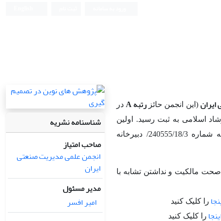
ورود به سامانه
ثبت نام
English
ایران
رتبه A
(این انجمن حائز
در
شناسنامه نشریه
شماره 7770 در وزارت فرهنگ و ارشاد اسلامی به ثبت رسید. اولین
شماره این فصلنامه در بهار 1395 منتشر شد و در تاریخ1395/10/30 بر اساس نامه شماره 240555/18/3/ دبیرخانه
صاحب امتیاز
انجمن علمی مدیریت صنعتی
ایران
حت مالکیت و نداشتن تشابه با
مدیر مسئول
نجا
امیر افسر
را کلیک کنید
ینجا
را کلیک کنید