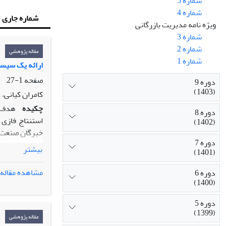
شماره 5
شماره 4
شماره جاری
ویژه نامه مدیریت بازرگانی
شماره 3
شماره 2
مقاله پژوهشی
شماره 1
ارائه یک سیست
صفحه
1-27
دوره 9
(1403)
کامران کیانی،
چکیده
هدف ا
دوره 8
استنتاج فازی
(1402)
خبرگان صنعت ب
دوره 7
بیشتر
(1401)
عامل اصلی به 
مشاهده مقاله
دوره 6
قبول سنجش ای
(1400)
انتها پس از 
دوره 5
(1399)
صنعت بیمه نی
مقاله پژوهشی