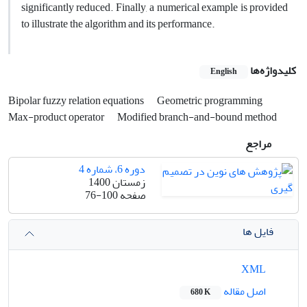
significantly reduced. Finally, a numerical example is provided
to illustrate the algorithm and its performance.
کلیدواژه‌ها
English
Bipolar fuzzy relation equations
Geometric programming
Max-product operator
Modified branch-and-bound method
مراجع
دوره 6، شماره 4
زمستان 1400
صفحه
76-100
فایل ها
XML
اصل مقاله
680 K