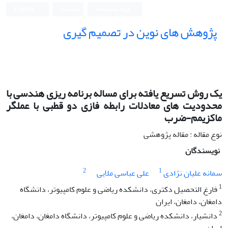
ورود به سامانه
ثبت نام
English
پژوهش های نوین در تصمیم گیری
یک روش تسریع یافته برای مساله برنامه ریزی هندسی با
محدودیت های معادلات رابطه فازی دو قطبی با عملگر
ماکزیمم-ضرب
نوع مقاله : مقاله پژوهشی
نویسندگان
2
1
سمانه علیان نژادی
علی عباسی ملایی
1
فارغ التحصیل دکتری، دانشکده ریاضی و علوم کامپیوتر، دانشگاه
دامغان، دامغان، ایران
2
دانشیار، دانشکده ریاضی و علوم کامپیوتر، دانشگاه دامغان، دامغان،