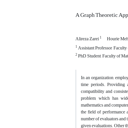
A Graph Theoretic App
1
Alireza Zarei
Hourie Me
1
Assistant Professor, Faculty
2
PhD Student, Faculty of Math
In an organization, employ
time periods. Providing 
compatibility and consist
problem, which has wide 
mathematics and computer sc
the field of performance 
number of evaluators and th
given evaluations. Other t