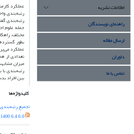
عملکرد کارمن
اطلاعات نشریه
رتبه‌بندی واح
رتبه‌بندی گفت
راهنمای نویسندگان
جمله علوم اج
مختلف، راهکار
ارسال مقاله
بطور گسترده م
تعدادی از هما
داوران
میزان مشابهت
رتبه‌بندی با 
تماس با ما
بین افراد بد
کلیدواژه‌ها
تجمیع رتبه‌بندی
1400.6.4.6.0