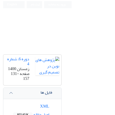
ورود به سامانه
ثبت نام
English
دوره 6، شماره
4
زمستان 1400
صفحه
131-
157
فایل ها
XML
اصل مقاله
955.65 K