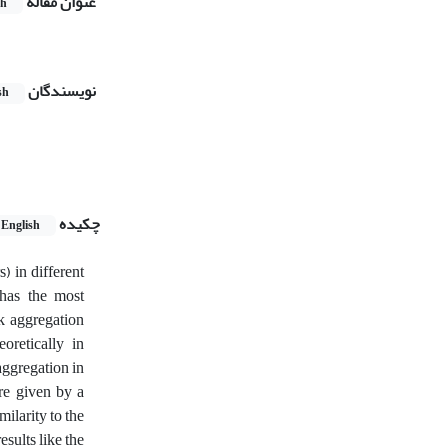
عنوان مقاله
sh
نویسندگان
sh
چکیده
English
) in different
 has the most
nk aggregation
oretically in
aggregation in
are given by a
milarity to the
sults like the