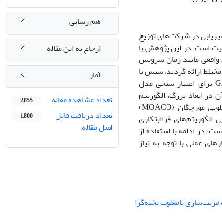
هم رسانی
یریابی در شرکت‌های توزیع
میت است. در این پژوهش با
ارجاع به این مقاله
 واقعی مانند زمان سرویس
ختلط ارائه گردید، سپس با
آمار
کمک تکنیک‌های تحلیلی، مدل غیرخطی به مدل خطی تبدیل شد. از نرم افزار GAMS برای اعتبار سنجی مدل
 در ابعاد بزرگ، الگوریتم
تعداد مشاهده مقاله
2,855
ژنتیک مرتب‌سازی نامغلوب نخبه‌گرا ((NSGA-II و الگوریتم بهینه‌سازی چندهدفه کلونی مورچگان (MOACO)
تعداد دریافت فایل
1,800
الگوریتم‌های فراابتکاری
اصل مقاله
رار گرفت و نتایج حاکی از کارا بودن الگوریتم NSGA-II بوده است. در ادامه با استفاده از
ای عملی با توجه به نیاز
مرتب‌سازی نامغلوب نخبه‌گرا