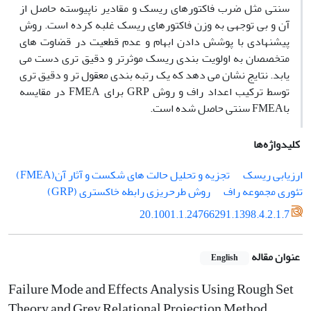
سنتی مثل ضرب فاکتورهای ریسک و مقادیر ناپیوسته حاصل از
آن و بی توجهی به وزن فاکتورهای ریسک غلبه کرده است. روش
پیشنهادی با پوشش دادن ابهام و عدم قطعیت در قضاوت های
متخصصان به اولویت بندی ریسک موثرتر و دقیق تری دست می
یابد. نتایج نشان می دهد که یک رتبه بندی معقول تر و دقیق تری
توسط ترکیب اعداد راف و روش GRP برای FMEA در مقایسه
باFMEA سنتی حاصل شده است.
کلیدواژه‌ها
ارزیابی ریسک
تجزیه و تحلیل حالت های شکست و آثار آن(FMEA)
تئوری مجموعه راف
روش طرحریزی رابطه خاکستری (GRP)
20.1001.1.24766291.1398.4.2.1.7
عنوان مقاله
English
Failure Mode and Effects Analysis Using Rough Set
Theory and Grey Relational Projection Method