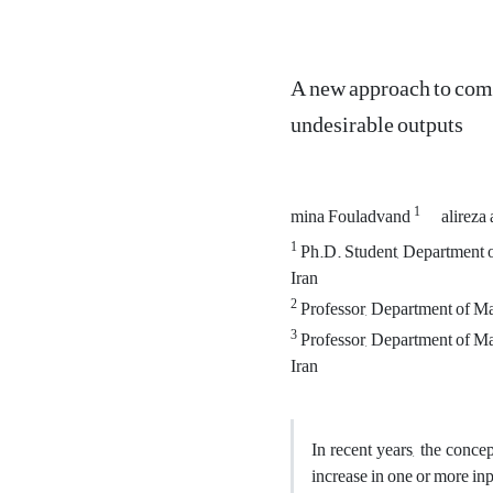
A new approach to comp
undesirable outputs
1
mina Fouladvand
alireza
1
Ph.D. Student, Department of
Iran
2
Professor, Department of Mat
3
Professor, Department of Mat
Iran
In recent years, the conce
increase in one or more in