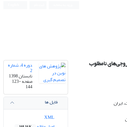
ورود به سامانه
ثبت نام
English
وجی‌های نامطلوب
دوره 4، شماره
2
تابستان 1398
صفحه
123-
144
فایل ها
 ایران
XML
ن
اصل مقاله
168.16 K