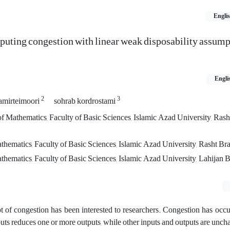
Engli
uting congestion with linear weak disposability assump
Engli
2
3
 amirteimoori
sohrab kordrostami
 Mathematics, Faculty of Basic Sciences, Islamic Azad University, Rash
hematics, Faculty of Basic Sciences, Islamic Azad University, Rasht Bra
hematics, Faculty of Basic Sciences, Islamic Azad University, Lahijan B
pt of congestion has been interested to researchers. Congestion has oc
puts reduces one or more outputs, while other inputs and outputs are unch