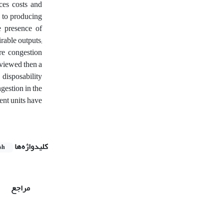
ces costs and
n to producing
e presence of
rable outputs;
ure congestion
eviewed then a
disposability
gestion in the
ient units have
کلیدواژه‌ها
sh
مراجع