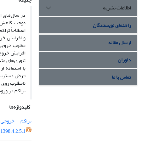
چکیده
اطلاعات نشریه
در سال‌های ا
موجب کاهش یک
راهنمای نویسندگان
اصطلاحاً ترا
و افزایش خرو
ارسال مقاله
مطلوب خروجی‌
افزایش خروجی
داوران
تئوری‌های متد
با استفاده ا
فرض دسترسی‌پ
تماس با ما
نامطلوب روی 
تراکم در ورود
کلیدواژه‌ها
تراکم
خروجی ن
1398.4.2.5.1