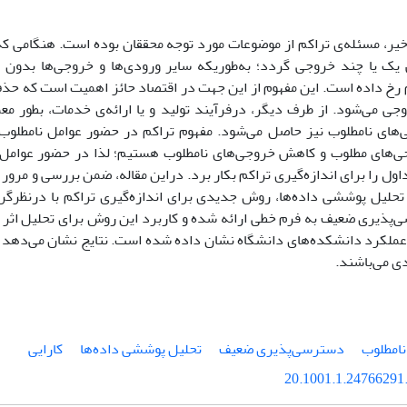
خیر، مسئله‌ی تراکم از موضوعات مورد توجه محققان بوده‌ است. هنگامی ک
 یا چند خروجی گردد؛ به‌طوریکه سایر ورودی‌ها و خروجی‌ها بدون ت
کم رخ داده ‌است. این مفهوم از این جهت در اقتصاد حائز اهمیت است که ح
جی می‌شود. از طرف دیگر، درفرآیند تولید و یا ارائه‌ی خدمات، بطور معم
های نامطلوب نیز حاصل می‌شود. مفهوم تراکم در حضور عوامل نامطلوب 
‌های مطلوب و کاهش خروجی‌های نامطلوب هستیم؛ لذا در حضور عوامل نا
اول را برای اندازه‌گیری تراکم بکار برد. دراین مقاله، ضمن بررسی و مرور
ز تحلیل پوششی داده‌ها، روش جدیدی برای اندازه‌گیری تراکم با درنظرگر
ذیری ضعیف به فرم خطی ارائه شده و کاربرد این روش برای تحلیل اثر 
عملکرد دانشکده‌های دانشگاه نشان داده شده است. نتایج نشان می‌دهد تم
ی می‌باشند.
امطلوب
دسترسی‌پذیری ضعیف
تحلیل پوششی داده‌ها
کارایی
20.1001.1.24766291.