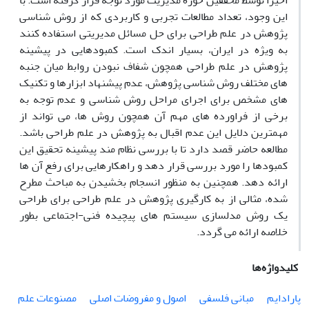
اخیراً توسط محققین حوزه مدیریت مورد توجه قرار گرفته است. با
این وجود، تعداد مطالعات تجربی و کاربردی که از روش شناسی
پژوهش در علم طراحی برای حل مسائل مدیریتی استفاده کنند
به ویژه در ایران، بسیار اندک است. کمبودهایی در پیشینه
پژوهش در علم طراحی همچون شفاف نبودن روابط میان جنبه
های مختلف روش شناسی پژوهش، عدم پیشنهاد ابزارها و تکنیک
های مشخص برای اجرای مراحل روش شناسی و عدم توجه به
برخی از فراورده های مهم آن همچون روش ها، می تواند از
مهمترین دلایل این عدم اقبال به پژوهش در علم طراحی باشد.
مطالعه حاضر قصد دارد تا با بررسی نظام مند پیشینه تحقیق این
کمبودها را مورد بررسی قرار دهد و راهکارهایی برای رفع آن ها
ارائه دهد. همچنین به منظور انسجام بخشیدن به مباحث مطرح
شده، مثالی از به کارگیری پژوهش در علم طراحی برای طراحی
یک روش مدلسازی سیستم های پیچیده فنی-اجتماعی بطور
خلاصه ارائه می گردد.
کلیدواژه‌ها
پارادایم
مبانی فلسفی
اصول و مفروضات اصلی
مصنوعات علم