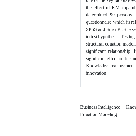
one of the key factors tow
the effect of KM capabili
determined 90 persons 
questionnaire, which its r
SPSS and SmartPLS based o
to test hypothesis. Testin
structural equation model
significant relationship.
significant effect on busin
Knowledge management inf
innovation.
Business Intelligence
Know
Equation Modeling