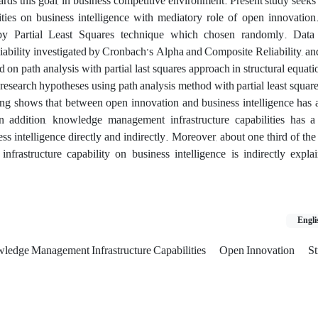
ards this goal, in business competitive environment. Present study seeks 
ties on business intelligence with mediatory role of open innovation
by Partial Least Squares technique which chosen randomly. Data 
eliability investigated by Cronbach’s Alpha and Composite Reliability, a
n path analysis with partial last squares approach in structural equat
g research hypotheses using path analysis method with partial least squar
ing shows that between open innovation and business intelligence has 
 In addition, knowledge management infrastructure capabilities has a
ess intelligence directly and indirectly. Moreover, about one third of the 
rastructure capability on business intelligence is indirectly expl
Engli
ledge Management Infrastructure Capabilities
Open Innovation
St