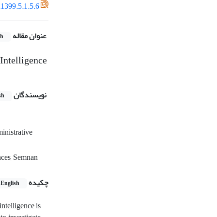
1399.5.1.5.6
عنوان مقاله
sh
Intelligence
نویسندگان
sh
inistrative
nces, Semnan
چکیده
English
ntelligence is