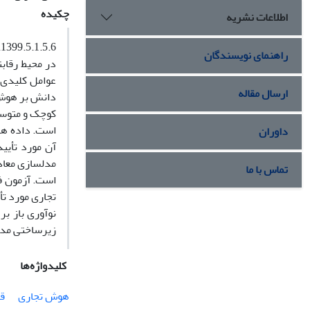
چکیده
اطلاعات نشریه
1399.5.1.5.6
راهنمای نویسندگان
در محیط رقاب
عوامل کلیدی 
ارسال مقاله
دانش بر هوش 
است. داده های
داوران
آن مورد تأیی
تماس با ما
تجاری مورد ت
نوآوری باز ب
زیرساختی مدی
کلیدواژه‌ها
هوش تجاری
ق