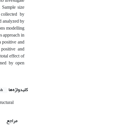
to investigate
. Sample size
collected by
nd analyzed by
ions modelling
es approach in
a positive and
 positive and
total effect of
ained by open
کلیدواژه‌ها
sh
ructural
مراجع