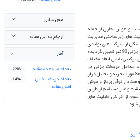
هم رسانی
 است و هوش تجاری از جمله
ارجاع به این مقاله
بلیت های زیرساختی مدیریت
متشکل از شرکت های تولیدی
کوچک و متوسط در استان تهران می باشد؛ حجم نمونه آماری برمبنای روش حداقل مربعات جزئی 90 نفر تعیین گردیده
آمار
 ترکیبی پایایی ابعاد مختلف
رد حداقل مربعات جزئی در
تعداد مشاهده مقاله
2,208
مدلسازی معادلات ساختاری جهت آزمون فرضیه‌ها بوسیله نرم افزارهای SPSS و SmartPLS مورد تجزیه و تحلیل قرار
تعداد دریافت فایل
1,494
دارد که رابطه مثبت و معنادار نوآوری باز و هوش
اصل مقاله
قیم و غیر مستقیم از طریق
وم از اثر کل قابلیت های
 شود.
تاری