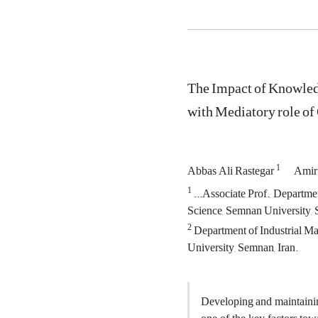
The Impact of Knowled
with Mediatory role o
1
Abbas Ali Rastegar
Amir
1
...Associate Prof., Depart
Science, Semnan University, 
2
Department of Industrial M
University, Semnan, Iran.
Developing and maintaining