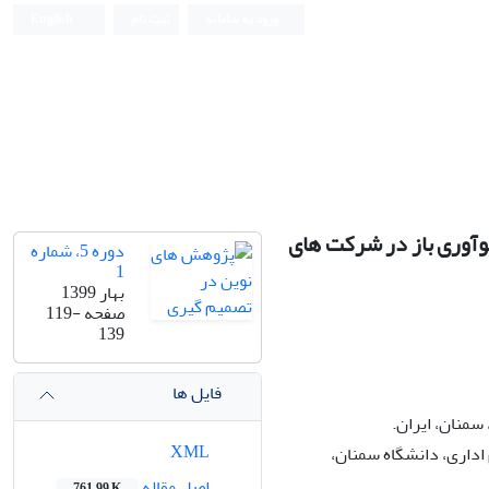
ورود به سامانه
ثبت نام
English
وآوری باز در شرکت های
دوره 5، شماره
1
بهار 1399
صفحه
119-
139
فایل ها
سمنان، ایران.
XML
داری، دانشگاه سمنان،
اصل مقاله
761.99 K