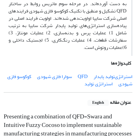
به دست‌ آورده‌اند. در مرحله سوم ماتریس روابط در ساختار
QFD تشکیل و منطبق با تکنیک کوکوسو فازی شهودی فرایندهای
اصلی شرکت سایپا اواویت‌دهی شده‌اند. اولویت فرایند اصلی در
پیاده‌سازی استراتژی‌های تولید پایدار شرکت سایپا به ترتیب
شامل 1) عملیات پرس و بدنه‌سازی، 2) عملیات مونتاژ، 3)
سفارشات قطعات، 4) عملیات رنگ‌کاری، 5) لجستیک داخلی و
6)عملیات روتوش است.
کلیدواژه‌ها
استراتژی‌تولید پایدار
QFD
سوارا فازی شهودی
کوکوسو فازی
شهودی
استراتژی تولید
عنوان مقاله
English
Presenting a combination of QFD-Swara and
Intuitive Fuzzy Cocoso to implement sustainable
manufacturing strategies in manufacturing processes