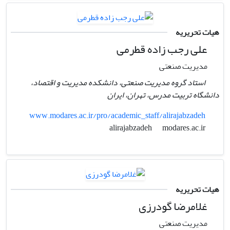
هیات تحریریه
علی رجب زاده قطرمی
مدیریت صنعتی
استاد گروه مدیریت صنعتی، دانشکده مدیریت و اقتصاد،
دانشگاه تربیت مدرس، تهران، ایران
www.modares.ac.ir/pro/academic_staff/alirajabzadeh
modares.ac.ir
alirajabzadeh
هیات تحریریه
غلامرضا گودرزی
مدیریت صنعتی