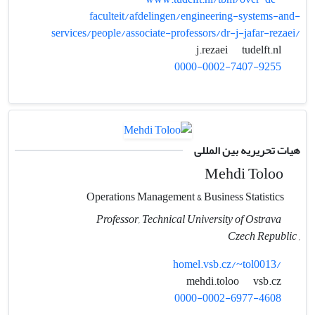
faculteit/afdelingen/engineering-systems-and-
services/people/associate-professors/dr-j-jafar-rezaei/
tudelft.nl
j.rezaei
0000-0002-7407-9255
هیات تحریریه بین المللی
Mehdi Toloo
Operations Management & Business Statistics
Professor, Technical University of Ostrava
, Czech Republic
homel.vsb.cz/~tol0013/
vsb.cz
mehdi.toloo
0000-0002-6977-4608