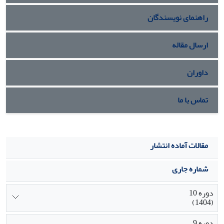
رسمی، گزارش‌ها و اخبار سازمانی» است و در نهایت نقش «فرهنگ
راهنمای نویسندگان
سازمانی» دارای مولفه‌های «غلبه گفتمان تغییر»، «فراموشی
سازمانی»، «تشریفات، آداب و رسوم، داستان‌ها و افسانه‌های
موجود در سازمانی» و «جو سازمانی حامی» می‌باشد. برای هر کدام
ارسال مقاله
از مولفه‌های مورد اشاره، تفصیلاً شاخص‌هایی در نظر گرفته شد.
داوران
تماس با ما
مقالات آماده انتشار
شماره جاری
دوره 10
(1404)
دوره 9