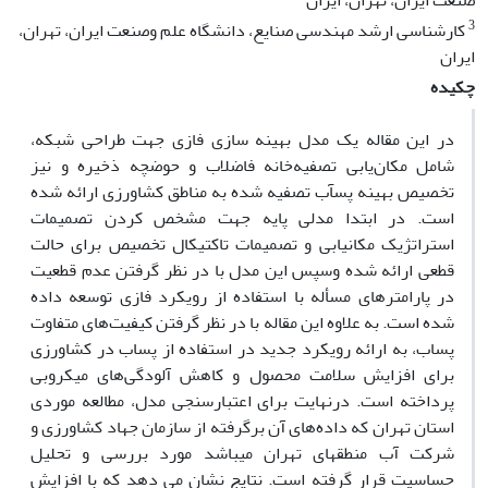
صنعت ایران، تهران، ایران
3
کارشناسی ارشد مهندسی صنایع، دانشگاه علم وصنعت ایران، تهران،
ایران
چکیده
در این مقاله یک مدل بهینه سازی فازی جهت طراحی شبکه،
شامل مکان‌یابی تصفیه‌خانه فاضلاب و حوضچه ذخیره و نیز
تخصیص بهینه پسآب تصفیه شده به مناطق کشاورزی ارائه شده
است. در ابتدا مدلی پایه جهت مشخص کردن تصمیمات
استراتژیک مکانیابی و تصمیمات تاکتیکال تخصیص برای حالت
قطعی ارائه شده وسپس این مدل با در نظر گرفتن عدم قطعیت
در پارامترهای مسأله با استفاده از رویکرد فازی توسعه داده
شده است. به علاوه این مقاله با در نظر گرفتن کیفیت‌های متفاوت
پساب، به ارائه رویکرد جدید در استفاده از پساب در کشاورزی
برای افزایش سلامت محصول و کاهش آلودگی‌های میکروبی
پرداخته است. درنهایت برای اعتبارسنجی مدل، مطالعه موردی
استان تهران که داده‌های آن برگرفته از سازمان جهاد کشاورزی و
شرکت آب منطقهای تهران میباشد مورد بررسی و تحلیل
حساسیت قرار گرفته است. نتایج نشان می دهد که با افزایش