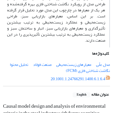
طراحی مدل از رویکرد نگاشت شناختی فازی بهره گرفته‌شده و
هر یک از معیارها در چارچوب این مدل مورد تحلیل قرار گرفته
است. بر این اساس، معیارهای بازاریابی سبز، طراحی
زیست‌محیطی و عملکرد زیست‌محیطی به ترتیب بیشترین
تأثیرگذاری و معیارهای بازاریابی سبز، انبار و ساختمان سبز و
عملکرد زیست‌محیطی به ترتیب بیشترین تأثیرپذیری را در این
صنعت دارند.
کلیدواژه‌ها
مدل علّی
معیارهای زیست‌محیطی
صنعت فولاد
تحلیل محتوا
نگاشت شناختی فازی (FCM)
20.1001.1.24766291.1400.6.1.6.4
عنوان مقاله
English
Causal model design and analysis of environmental