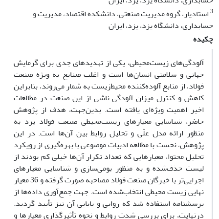
حسابداری، دانشگاه یزد، یزد، ایران
3
استادیار، گروه مدیریت صنعتی، دانشکده اقتصاد، مدیریت و
حسابداری، دانشگاه یزد، یزد، ایران
چکیده
آلودگی‌های زیست‌محیطی، یکی از تهدیدهای جدی برای گرمایش
جهانی و سلامتی انسان‌ها است و اغلب صنایع به ‌ویژه صنعت
فولاد، از منابع آلوده‌کننده محیط‌زیست به ‌شمار می‌روند، بنابراین
کاهش و کنترل میزان آلودگی ناشی از این صنعت در مطالعات
اخیر اهمیت ویژه‌ای یافته است. بدین‌جهت، هدف از پژوهش
حاضر، شناسایی معیارهای زیست‌محیطی صنعت فولاد یزد به
‌منظور ارائه مدل علّی و تحلیل روابط بین آن‌ها است. در این
پژوهش، نخست با مطالعه ادبیات موضوعی با بهره‌گیری از رویکرد
تحلیل محتوا، معیارهایی که تعداد تکرار آن‌ها خیلی کم بودند از
لیست حذف‌شده و به منظور بومی‌سازی و شناسایی معیارهای
اجرایی‌تر با خبرگان صنعت فولاد مصاحبه صورت گرفته و 36 معیار
نهایی زیست محیطی انتخاب‌شده ‌است. جهت جمع‌آوری داده‌ها از
پرسشنامه استفاده شد که روایی و پایایی آن نیز تأیید گردید.
درنهایت، برای بررسی شدت روابط و نحوه تأثیرگذاری معیارها و