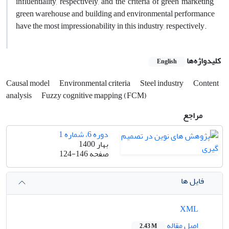
influentiality, respectively, and the criteria of green marketing,
green warehouse and building and environmental performance
have the most impressionability in this industry, respectively.
کلیدواژه‌ها
English
Causal model
Environmental criteria
Steel industry
Content
analysis
Fuzzy cognitive mapping (FCM)
مراجع
دوره 6، شماره 1
بهار 1400
صفحه
124-146
فایل ها
XML
اصل مقاله
2.43 M