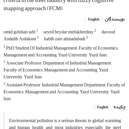
criteria in the steel industry with fuzzy cognitive
mapping approach (FCM)
نویسندگان
English
1
2
omid golshan tafti
seyed heydar mirfakhrediny
davood
3
3
Andalib Ardakani
habib zare ahmadabadi
1
PhD Student Of Industrial Management, Faculty of Economics,
Management and Accounting, Yazd University, Yazd, Iran.
2
Associate Professor, Department of Industrial Management,
Faculty of Economics, Management and Accounting, Yazd
University, Yazd, Iran.
3
Assistant Professor, Industrial Management Department, Faculty of
Economics, Management and Accounting, Yazd University, Yazd,
Iran
چکیده
English
Environmental pollution is a serious threats to global warming
and human health, and most industries, especially the steel