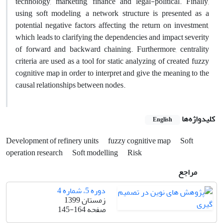
technology, marketing, finance and legal-political. Finally,
using soft modeling, a network structure is presented as a
potential negative factors affecting the return on investment,
which leads to clarifying the dependencies and impact severity
of forward and backward chaining. Furthermore, centrality
criteria are used as a tool for static analyzing of created fuzzy
cognitive map in order to interpret and give the meaning to the
causal relationships between nodes.
کلیدواژه‌ها
English
Development of refinery units
fuzzy cognitive map
Soft
operation research
Soft modelling
Risk
مراجع
دوره 5، شماره 4
زمستان 1399
صفحه
145-164