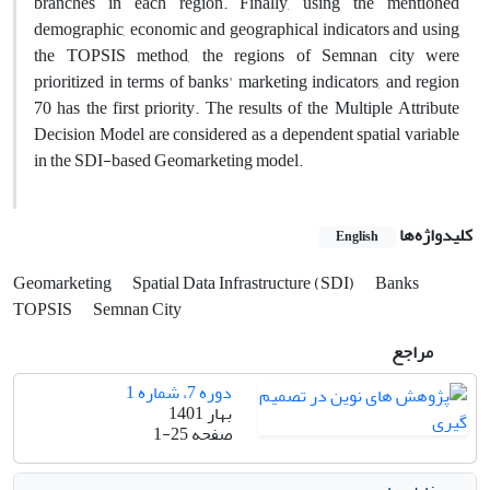
branches in each region. Finally, using the mentioned
demographic, economic and geographical indicators and using
the TOPSIS method, the regions of Semnan city were
prioritized in terms of banks' marketing indicators, and region
70 has the first priority. The results of the Multiple Attribute
Decision Model are considered as a dependent spatial variable
in the SDI-based Geomarketing model.
کلیدواژه‌ها
English
Geomarketing
Spatial Data Infrastructure (SDI)
Banks
TOPSIS
Semnan City
مراجع
دوره 7، شماره 1
بهار 1401
صفحه
1-25