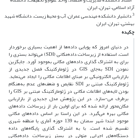
استاد دانشکده مدیریت و اقتصاد، واحد علوم و تحقیقات، دانشگاه
آزاد اسلامی، تهران، ایران
3
دانشیار دانشکده مهندسی عمران، آب و محیط زیست، دانشگاه شهید
بهشتی، تهران، ایران
چکیده
در دنیای امروز که پویایی داده‌ها از اهمیت بسیاری برخوردار
است، استفاده از زیرساخت داده‌مکانی (SDI) می‌تواند بستری را
برای به اشتراک گذاری داده‌های مکانی به‌وجود آورد. جایگزین
نمودن SDI به‌جای GIS در ژئومارکتینگ فصل جدیدی از
بازاریابی الکترونیکی بر مبنای اطلاعات مکانی را ایجاد می‌نماید.
ژئومارکتینگ مبتنی بر SDI نقایص و ضعف‌های عدم به‌هنگام
بودن لایه‌های اطلاعات مکانی در ژئومارکتینگ مبتنی بر GIS را
برطرف می-سازد. در این پژوهش مدل جدیدی از بازاریابی
مکان‌محور ارائه شده که برای اولین بار از زیرساخت داده‌های
مکانی بهره می‌گیرد. در این راستا بر اساس داده‌های مکانی
موجود ابتدا شهر سمنان به 139 حوزه آماری یا منطقه شهری
تقسیم شده است. با به اشتراک گذاری پایگاه‌های داده
دستگاه‌های اجرایی متولی در بستر زیر‌ساخت داده‌مکانی