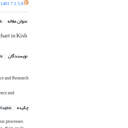
1401.7.1.5.0
عنوان مقاله
sh
hart in Kish
نویسندگان
sh
nce and Research
ence and
چکیده
English
ion processes.