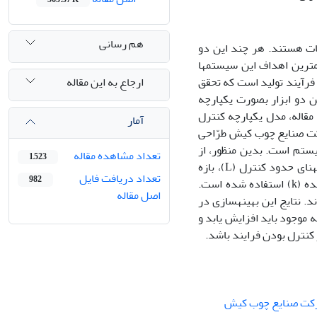
هم رسانی
یات هستند. هر چند این دو
همترین اهداف این سیستم‏ها
ارجاع به این مقاله
 فرآیند تولید است که تحقق
 دو ابزار بصورت یکپارچه
می‏تواند کارایی بهتری از نظر هزینه و کیفیت برای سازمان داشته باشد؛ از اینرو در این مقاله، مدل یکپارچه‎ کنترل
آمار
ر نظر گرفتن هزینه‎های دو ابزار در شرکت صنایع چوب کیش طرّاحی
ستم است. بدین منظور، از
تعداد مشاهده مقاله
1,523
نرم‏افزار متلب و رویکرد جستجوی گریدی جهت یافتن مقادیر بهینه اندازه نمونه (n)، پهنای حدود کنترل (L)، بازه
تعداد دریافت فایل
982
نمونه‏برداری (h) و تعداد دفعات نمونه برداری در فاصله زمانی تعمیرات برنامه‏ریزی شده (k) استفاده شده است.
اصل مقاله
ند روکش کاری، به ترتیب 5، 1، 9/2 و 30 محاسبه شدند. نتایج این بهینه‏سازی در
 موجود باید افزایش یابد و
 کنترل بودن فرایند باشد.
ت صنایع چوب کیش