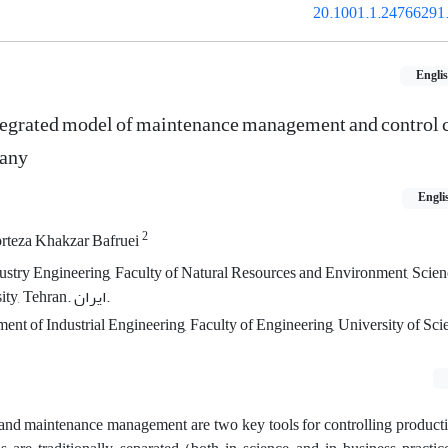
20.1001.1.24766291.
Engli
egrated model of maintenance management and control c
pany
Engli
2
rteza Khakzar Bafruei
stry Engineering, Faculty of Natural Resources and Environment, Scie
Branch, Islamic Azad University, Tehran. ایران.
ent of Industrial Engineering, Faculty of Engineering, University of Sci
l and maintenance management are two key tools for controlling product