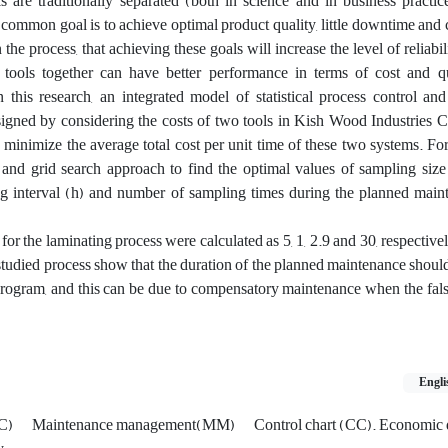
are traditionally separated (both in science and in business practice
r common goal is to achieve optimal product quality, little downtime and 
 the process, that achieving these goals will increase the level of reliabi
 tools together can have better performance in terms of cost and qu
in this research, an integrated model of statistical process control a
gned by considering the costs of two tools in Kish Wood Industries
to minimize the average total cost per unit time of these two systems. For
 grid search approach to find the optimal values of sampling size 
ing interval (h) and number of sampling times during the planned main
 for the laminating process were calculated as 5, 1, 2.9 and 30, respective
e studied process show that the duration of the planned maintenance shoul
program, and this can be due to compensatory maintenance when the fals
Engli
PC)
Maintenance management(MM)
Control chart (CC). Economic 