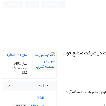
ورود به سامانه
ثبت نام
English
رات در شرکت صنایع چوب
دوره 7، شماره
1
بهار 1401
صفحه
116-
132
فایل ها
 و تحقیقات، دانشگاه آزاد
XML
ران.
اصل مقاله
565.57 K