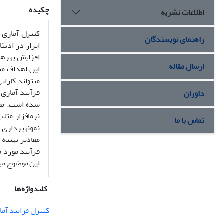
چکیده
اطلاعات نشریه
کنترل آماری 
راهنمای نویسندگان
ابزار در ادبی
افزایش بهره‏و
ارسال مقاله
این اهداف من
داوران
شده است. معی
تماس با ما
فرآیند مورد م
این موضوع می‏
کلیدواژه‌ها
کنترل فرایند آما