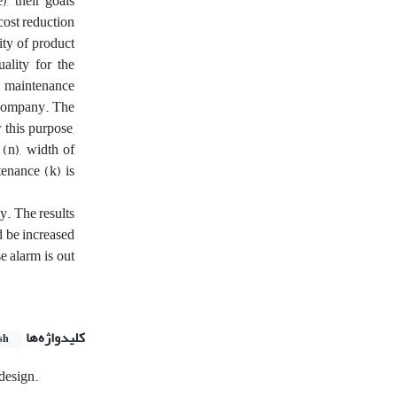
), their goals
cost reduction
lity of product
ality for the
nd maintenance
 Company. The
 this purpose,
(n), width of
tenance (k) is
ly. The results
d be increased
e alarm is out
کلیدواژه‌ها
sh
design.