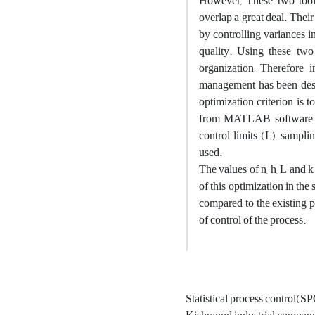
However, These two tools 
overlap a great deal. Thei
by controlling variances in
quality. Using these two
organization; Therefore, 
management has been desi
optimization criterion is 
from MATLAB software and
control limits (L), sampl
used.
The values of n, h, L and k
of this optimization in th
compared to the existing 
of control of the process.
Statistical process control(S