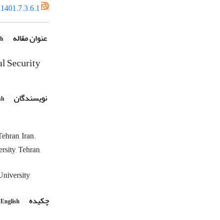
1401.7.3.6.1
عنوان مقاله
sh
l Security
نویسندگان
sh
ehran, Iran.
sity, Tehran,
niversity,
چکیده
English