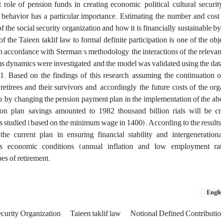
role of pension funds in creating economic, political, cultural security
al behavior has a particular importance. Estimating the number and cos
f the social security organization and how it is financially sustainable b
the Taieen taklif law to formal definite participation is one of the obje
, in accordance with Sterman's methodology, the interactions of the relev
s dynamics were investigated, and the model was validated using the dat
. Based on the findings of this research, assuming the continuation o
retirees and their survivors and, accordingly, the future costs of the org
so, by changing the pension payment plan in the implementation of the ab
tion plan, savings amounted to 1982 thousand billion rials will be cr
rs studied (based on the minimum wage in 1400). According to the results
he current plan in ensuring financial stability and intergenerational
's economic conditions (annual inflation and low employment rate
es of retirement.
Engli
ecurity Organization
Taieen taklif law
Notional Defined Contributi