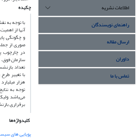
چکیده
اطلاعات نشریه
با توجه به نق
راهنمای نویسندگان
آنها از اهمی
و چگونگی پای
ارسال مقاله
صوری از جمله
داوران
سازمان فوق، 
تعداد بازنشست
تماس با ما
توجه به نتای
می‌باشد ولیک
برقراری بازن
کلیدواژه‌ها
پویایی های سیس