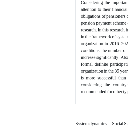
Considering the important 
attention to their financi
obligations of pensioners o
pension payment scheme of 
research. In this research
in the framework of system
organization in 2016-2021
conditions, the number of 
increase significantly. Al
formal definite participa
organization in the 35 yea
is more successful than t
considering the country
recommended for other typ
System dynamics
Social S