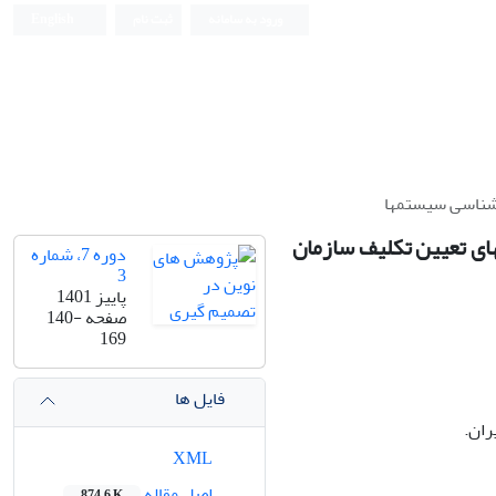
ورود به سامانه
ثبت نام
English
های DB-PAYG و NDCدر بازنشستگیهای تعیین تکلیف سازمان
دوره 7، شماره
3
پاییز 1401
صفحه
140-
169
فایل ها
ران.
XML
اصل مقاله
874.6 K