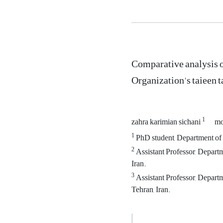
Comparative analysis o
Organization's taieen 
1
zahra karimian sichani
mo
1
PhD student, Department of 
2
Assistant Professor, Depart
Iran.
3
Assistant Professor, Depart
Tehran, Iran.