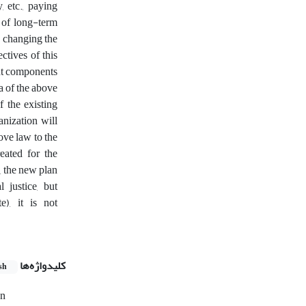
, etc., paying
t of long-term
y changing the
ctives of this
ant components
a of the above
f the existing
anization will
ove law to the
eated for the
, the new plan
 justice, but
), it is not
کلیدواژه‌ها
sh
on