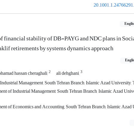
20.1001.1.24766291.
Engli
f financial stability of DB-PAYG and NDC plans in Socia
taklif retirements by systems dynamics approach
Engli
2
3
hamad hassan cheraghali,
ali dehghani,
Industrial Management, South Tehran Branch, Islamic Azad University, T
ment of Industrial Management, South Tehran Branch, Islamic Azad Univer
ment of Economics and Accounting, South Tehran Branch, Islamic Azad U