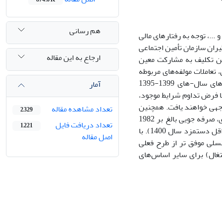
هم رسانی
..، توجه به رفتارهای مالی
ران سازمان تأمین اجتماعی
ارجاع به این مقاله
ین تکلیف به مشارکت معین
تعاملات مولفه‌های مربوطه
در چارچوب پویایی‌ شناسی ‌سیستم‌ها مورد بررسی قرار گرفته و با استفاده از داده‌های سال-های 1399-1395
آمار
ا فرض تداوم شرایط موجود،
توجهی خواهند یافت. همچنین
تعداد مشاهده مقاله
2,329
با تغییر طرح پرداخت مستمری در برقراری‌های قانون فوق به طرح مشارکت معین صوری، صرفه جویی بالغ بر 1982
تعداد دریافت فایل
1,221
هزار میلیارد ریال در 35 سال مورد مطالعه برای سازمان ایجاد خواهد شد(بر اساس حداقل دستمزد سال 1400). با
اصل مقاله
سلی موفق تر از طرح فعلی
تغال) برای سایر اساس‌های