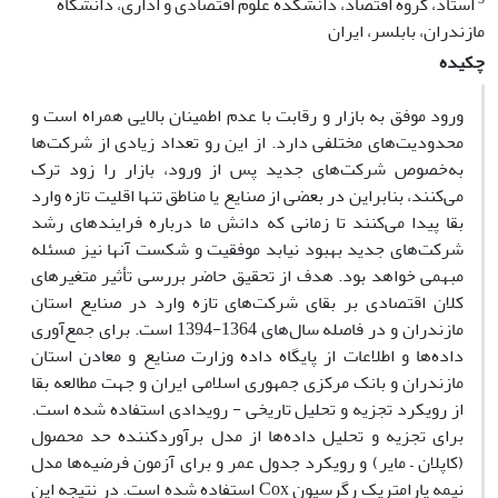
استاد، گروه اقتصاد، دانشکده علوم اقتصادی و اداری، دانشگاه
مازندران، بابلسر، ایران
چکیده
ورود موفق به بازار و رقابت با عدم اطمینان بالایی همراه است و
محدودیت‌های مختلفی دارد. از این رو تعداد زیادی از شرکت‌ها
به‌خصوص شرکت‌های جدید پس از ورود، بازار را زود ترک
می‌کنند، بنابراین در بعضی از صنایع یا مناطق تنها اقلیت تازه وارد
بقا پیدا می‌کنند تا زمانی که دانش ما درباره فرایندهای رشد
شرکت‌های جدید بهبود نیابد موفقیت و شکست آنها نیز مسئله
مبهمی خواهد بود. هدف از تحقیق حاضر بررسی تأثیر متغیرهای
کلان اقتصادی بر بقای شرکت‌های تازه وارد در صنایع استان
مازندران و در فاصله سال‌های 1364-1394 است. برای جمع‌آوری
داده‌ها و اطلاعات از پایگاه داده وزارت صنایع و معادن استان
مازندران و بانک مرکزی جمهوری اسلامی ایران و جهت مطالعه بقا
از رویکرد تجزیه و تحلیل تاریخی - رویدادی استفاده شده است.
برای تجزیه و تحلیل داده‌ها از مدل برآورد‌کننده حد محصول
(کاپلان – مایر) و رویکرد جدول عمر و برای آزمون فرضیه‌ها مدل
نیمه پارامتریک رگرسیون Cox استفاده شده است. در نتیجه این