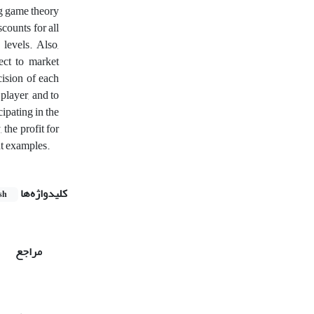
ng game theory
counts for all
levels. Also,
ect to market
cision of each
 player, and to
ipating in the
the profit for
nt examples.
کلیدواژه‌ها
sh
مراجع