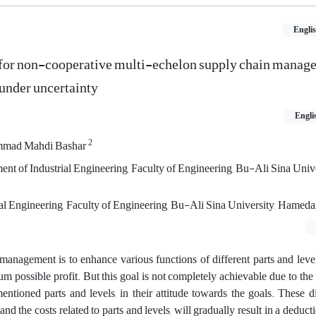
Engli
for non-cooperative multi-echelon supply chain manag
under uncertainty
Engli
2
mad Mahdi Bashar
ent of Industrial Engineering, Faculty of Engineering, Bu-Ali Sina Unive
al Engineering, Faculty of Engineering, Bu-Ali Sina University, Hamedan
management is to enhance various functions of different parts and leve
m possible profit. But this goal is not completely achievable due to the f
ntioned parts and levels, in their attitude towards the goals. These di
and the costs related to parts and levels, will gradually result in a deduct