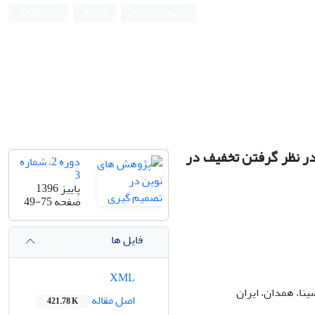
ورود به سامانه
ثبت نام
English
در نظر گرفتن تخفیف در
دوره 2، شماره
3
پاییز 1396
صفحه
49-75
فایل ها
XML
نا، همدان، ایران
اصل مقاله
421.78 K