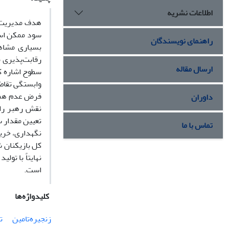
اطلاعات نشریه
هدف مدیریت ز
سود ممکن است
راهنمای نویسندگان
بسیاری مشاهد
رقابت‌‌پذیری 
ارسال مقاله
سطوح اشاره کر
وابستگی تقاض
فرض عدم همکار
داوران
نقش رهبر را 
تعیین مقدار س
تماس با ما
کل بازیکنان ش
نهایتاً با تو
است.
کلیدواژه‌ها
زنجیره‌تامین
ت