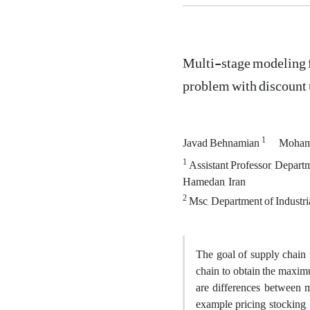
Multi-stage modeling 
problem with discount 
1
Javad Behnamian
Moham
1
Assistant Professor, Departm
Hamedan, Iran
2
Msc, Department of Industri
The goal of supply chain 
chain to obtain the maximu
are differences between me
example pricing, stocking, 