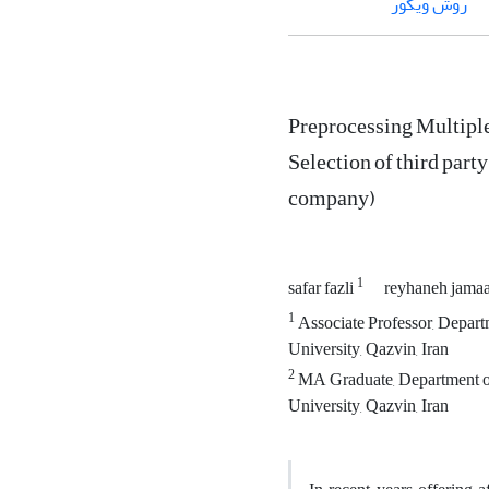
روش ویکور
Preprocessing Multipl
Selection of third party
company)
1
safar fazli
reyhaneh jamaat
1
Associate Professor, Depart
University, Qazvin, Iran
2
MA Graduate, Department of 
University, Qazvin, Iran