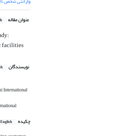
وارانتی شخص ثا
عنوان مقاله
sh
udy:
 facilities
نویسندگان
sh
i International
rnational
چکیده
English