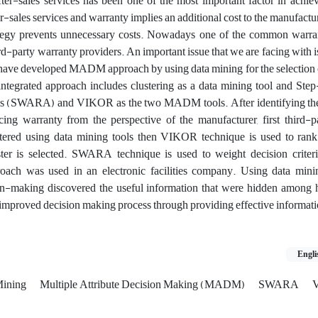
after-sales services has been one of the most important factor in achi
er-sales services and warranty implies an additional cost to the manufactu
rategy prevents unnecessary costs. Nowadays one of the common warran
rd-party warranty providers. An important issue that we are facing with is
e have developed MADM approach by using data mining for the selection 
integrated approach includes clustering as a data mining tool and Ste
s (SWARA) and VIKOR as the two MADM tools. After identifying the 
cing warranty from the perspective of the manufacturer, first third-p
ustered using data mining tools then VIKOR technique is used to rank
uster is selected. SWARA technique is used to weight decision crit
oach was used in an electronic facilities company. Using data mini
n-making discovered the useful information that were hidden among hi
mproved decision making process through providing effective informati
Engli
Mining
Multiple Attribute Decision Making (MADM)
SWARA