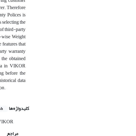
eving customer
rer. Therefore
ty Polices is
 selecting the
of third-party
p-wise Weight
features that
arty warranty
 the obtained
eria in VIKOR
ng before the
storical data
on.
کلیدواژه‌ها
sh
VIKOR
مراجع