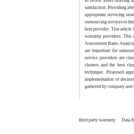
In recent years offering 
satisfaction. Providing aft
appropriate servicing st
outsourcing services to thi
best provider. This articl
warranty providers. This 
Assessment Ratio Analysi
are important for outsour
service providers are cl
clusters and the best cl
technique. Proposed appr
implementation of decisio
gathered by company and i
third party warranty
Data 