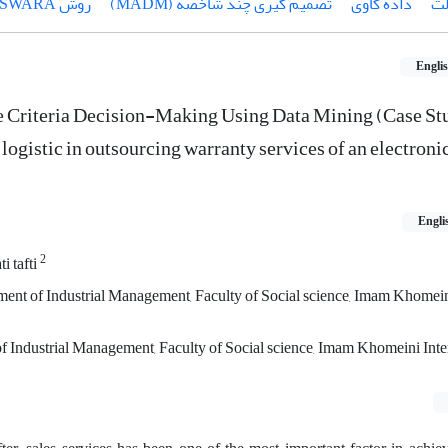
لث
داده کاوی
تصمیم گیری چند شاخصه (MADM)
روش SWARA
Engli
e Criteria Decision-Making Using Data Mining (Case St
 logistic in outsourcing warranty services of an electronic
Engli
2
i tafti
ment of Industrial Management, Faculty of Social science, Imam Khomein
Industrial Management, Faculty of Social science, Imam Khomeini Inte