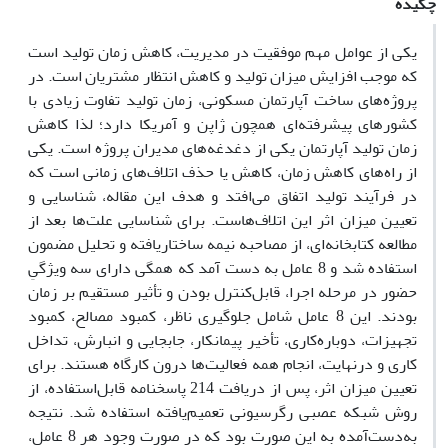
چکیده
یکی از عوامل مهم موفقیت در مدیریت، کاهش زمان تولید است
که موجب افزایش میزان تولید و کاهش انتظار مشتریان است. در
پروژه‌های ساخت آپارتمان مسکونی، زمان تولید تفاوت زیادی با
کشورهای پیشرفته‌ای همچون ژاپن و آمریکا دارد؛ لذا کاهش
زمان تولید آپارتمان یکی از دغدغه‌های مدیران پروژه است. یکی
از راه‌های کاهش زمان، کاهش یا حذف اتلاف‌های زمانی است که
در فرآیند تولید اتفاق می‌افتد و هدف این مقاله، شناسایی و
تعیین میزان اثر این اتلاف‌هاست. برای شناسایی علت‌ها بعد از
مطالعه کتابخانه‌ای، از مصاحبه نیمه ساختاریافته و تحلیل مضمون
استفاده شد و 8 عامل به دست آمد که همگی دارای سه ویژگیِ
حضور در مرحله اجرا، قابل‌کنترل بودن و تأثیر مستقیم بر زمان
بودند. این 8 عامل شامل جلوگیری ناظر، کمبود مصالح، کمبود
تجهیزات، دوباره‌کاری، تأخیر پیمانکار، جابجایی و انبارش، تداخل
کاری و درنهایت، انجام همه فعالیت‌ها درون کارگاه هستند. برای
تعیین میزان اثر، پس از دریافت 214 پاسخنامه قابل‌استفاده، از
روش شبکه عصبی رگرسیونی تعمیم‌یافته استفاده شد. نتیجه
به‌دست‌آمده به این صورت بود که در صورت وجود هر 8 عامل،