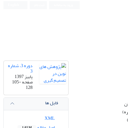
ورود به سامانه
ثبت نام
English
دوره 3، شماره
3
پاییز 1397
صفحه
105-
128
فایل ها
ن
ه)
XML
اصل مقاله
1.02 M