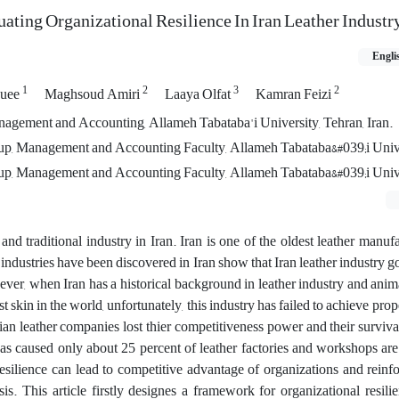
ting Organizational Resilience In Iran Leather Industr
Engli
1
2
3
2
quee
Maghsoud Amiri
Laaya Olfat
Kamran Feizi
nagement and Accounting, Allameh Tabataba'i University, Tehran, Iran.
p, Management and Accounting Faculty, Allameh Tabataba&#039;i Univ
p, Management and Accounting Faculty, Allameh Tabataba&#039;i Univ
and traditional industry in Iran. Iran is one of the oldest leather manufa
 industries have been discovered in Iran show that Iran leather industry 
er, when Iran has a historical background in leather industry and anima
st skin in the world, unfortunately, this industry has failed to achieve prop
nian leather companies lost thier competitiveness power and their surviva
has caused only about 25 percent of leather factories and workshops are
esilience can lead to competitive advantage of organizations and reinf
isis. This article firstly designes a framework for organizational resili