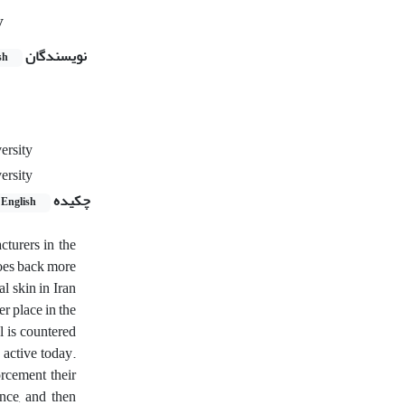
y
نویسندگان
sh
ersity
ersity
چکیده
English
cturers in the
goes back more
l skin in Iran
er place in the
l is countered
 active today.
orcement their
ence, and then