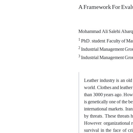
A Framework For Evalua
Mohammad Ali Salehi Abar
1
PhD. student, Faculty of Ma
2
Industrial Management Grou
3
Industrial Management Grou
Leather industry is an old 
world. Clothes and leather
than 3000 years ago. Howev
is genetically one of the be
international markets. Ira
by threats. These threats 
However, organizational r
survival in the face of cr