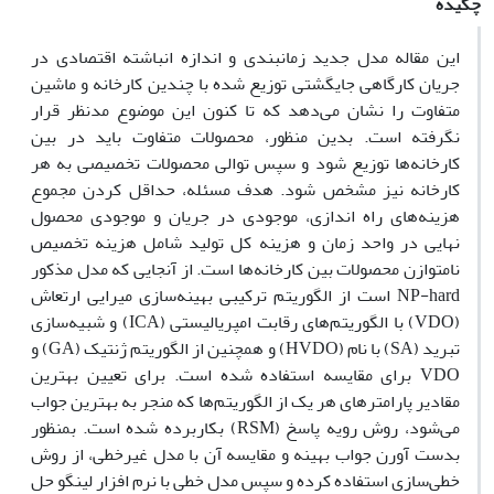
چکیده
این مقاله مدل جدید زمانبندی و اندازه انباشته اقتصادی در
جریان کارگاهی جایگشتی توزیع شده با چندین کارخانه و ماشین
متفاوت را نشان می‌دهد که تا کنون این موضوع مدنظر قرار
نگرفته است. بدین منظور، محصولات متفاوت باید در بین
کارخانه‌ها توزیع شود و سپس توالی محصولات تخصیصی به هر
کارخانه نیز مشخص شود. هدف مسئله، حداقل کردن مجموع
هزینه‌های راه اندازی، موجودی در جریان و موجودی محصول
نهایی در واحد زمان و هزینه کل تولید شامل هزینه تخصیص
نامتوازن محصولات بین کارخانه‌ها است. از آنجایی که مدل مذکور
NP-hard است از الگوریتم ترکیبی بهینه‌سازی میرایی ارتعاش
(VDO) با الگوریتم‌های رقابت امپریالیستی (ICA) و شبیه‌سازی
تبرید (SA) با نام (HVDO) و همچنین از الگوریتم ژنتیک (GA) و
VDO برای مقایسه استفاده شده است. برای تعیین بهترین
مقادیر پارامترهای هر یک از الگوریتم‌ها که منجر به بهترین جواب
می‌شود، روش رویه پاسخ (RSM) بکاربرده شده است. بمنظور
بدست آورن جواب بهینه و مقایسه آن با مدل غیرخطی، از روش
خطی‌سازی استفاده کرده و سپس مدل خطی با نرم افزار لینگو حل