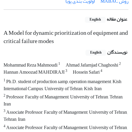
روش MABAC
اولویت بندی پویا
عنوان مقاله
English
A Model for dynamic prioritization of equipment and
critical failure modes
نویسندگان
English
1
2
Mohammad Reza Mahmoudi
Ahmad Jafarnjad Chaghoshi
3
4
Hannan Amoozad MAHDIRAJI
Hossein Safari
1
Ph.D. student of production &amp; operation management, Kish
International Campus, University of Tehran, Kish, Iran
2
Professor, Faculty of Management, University of Tehran, Tehran,
Iran
3
Associate Professor, Faculty of Management, University of Tehran,
Tehran, Iran
4
Associate Professor, Faculty of Management, University of Tehran,