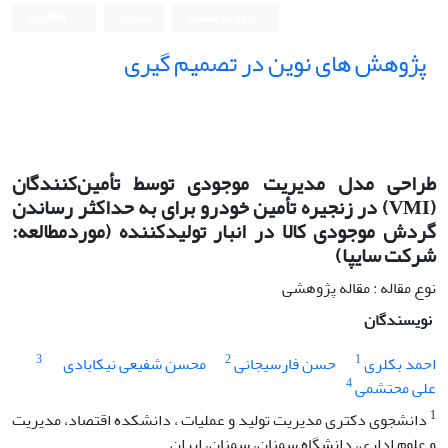
ورود به سامانه
ثبت نام
English
پژوهش های نوین در تصمیم گیری
طراحی مدل مدیریت موجودی توسط تأمین‌کنندگان
(VMI) در زنجیره تأمین خودرو برای به حداکثر رساندن
گردش موجودی کالا در انبار تولیدکننده (موردمطالعه:
شرکت سایپا)
نوع مقاله : مقاله پژوهشی
نویسندگان
3
2
1
احمد بکلری
حسن فارسیجانی
محسن شفیعی نیکابادی
4
علی محتشمی
1
دانشجوی دکتری مدیریت تولید و عملیات ، دانشکده اقتصاد، مدیریت
و علوم اداری، دانشگاه سمنان، سمنان، ایران