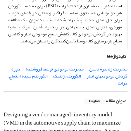
استفاده از بهینه‌سازی ازدحام ذرات (PSO) برای به دست آوردن
هر دو توانایی جستجوی مناسب فراگیر و محلی در فضای جواب،
برای حل مدل جدید پیشنهاد شده است. به‌عنوان یک مطالعه
موردی، اجرای مدل پیشنهادی در زنجیره تأمین شرکت سایپا
بهبود در گردش موجودی کالا، کاهش سطح موجودی انبار و کاهش
سطح بازپرسازی کالا توسط تأمین‌کنندگان را نشان می‌دهد.
کلیدواژه‌ها
مدیریت زنجیره تامین
مدیریت موجودی توسط فروشنده
دوره
گردش موجودیهای انبار
الگوریتم ژنتیک
الگوریتم بهینه اجتماع
ذرات
عنوان مقاله
English
Designing a vendor managed-inventory model
(VMI) in the automotive supply chain to maximize
inventory turnover in producer warehouse – A case