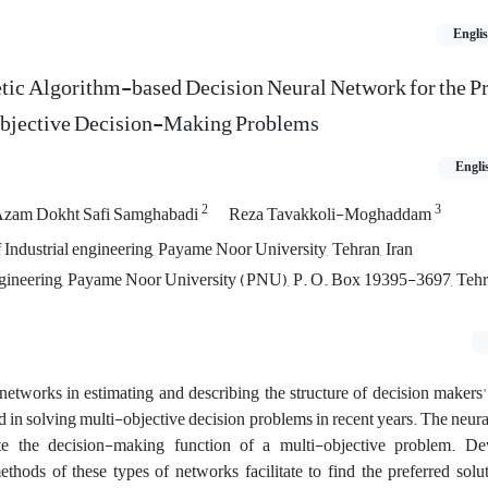
Engli
tic Algorithm-based Decision Neural Network for the P
objective Decision-Making Problems
Engli
2
3
zam Dokht Safi Samghabadi
Reza Tavakkoli-Moghaddam
Industrial engineering, Payame Noor University, Tehran, Iran
gineering, Payame Noor University (PNU), P. O. Box 19395-3697, Tehra
networks in estimating and describing the structure of decision makers' 
in solving multi-objective decision problems in recent years. The neura
e the decision-making function of a multi-objective problem. De
thods of these types of networks facilitate to find the preferred solu