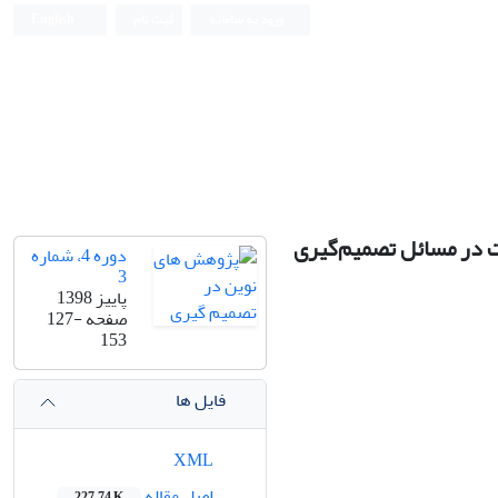
ورود به سامانه
ثبت نام
English
‌ در مسائل تصمیم‌گیری
دوره 4، شماره
3
پاییز 1398
صفحه
127-
153
فایل ها
XML
اصل مقاله
227.74 K