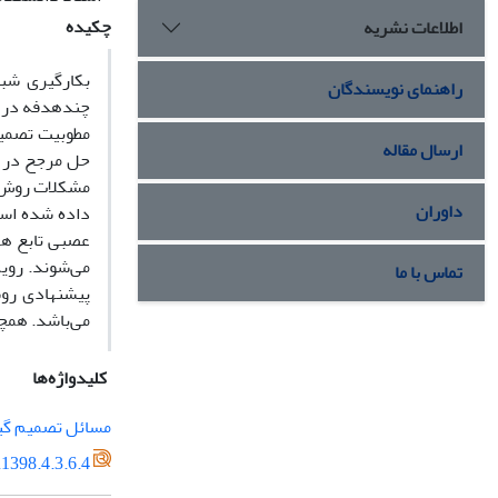
چکیده
اطلاعات نشریه
بکارگیری شب
راهنمای نویسندگان
چندهدفه در س
مطوبیت تصمیم
ارسال مقاله
حل مرجح در م
مشکلات روش‌ه
داوران
داده شده ‌اس
عصبی تابع هز
می‌شوند. روی
تماس با ما
پیشنهادی رو
می‌باشد. همچ
کلیدواژه‌ها
مسائل تصمیم گ
1398.4.3.6.4