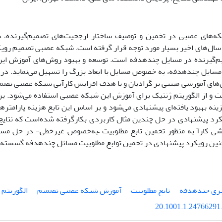
که‌های عصبی در تخمین و توصیف ساختار ارجحیت‌های تصمیم‌گیرنده، 
ال‌های اخیر بسیار مورد توجه قرار گرفته ‌است. شبکه عصبی تصمیم رویک
‌گیرنده در مسایل چندهدفه است. توسعه و بهبود روش‌های آموزش این نو
سایل چندهدفه، به خصوص مسایل با ابعاد بزرگ را تسهیل می‌نماید. در این
ای آموزشی مبتنی بر گرادیان و با هدف افزایش کارآیی شبکه عصبی تص
ت و از الگوریتم ژنتیک برای آموزش این شبکه عصبی استفاده می‌شود. بر
ینه بهبود یافته‌ای پیشنهادی می‌شود و بر اساس این تابع هزینه پارامتر
کرد پیشنهادی در حل چندین مثال کاربردی بکارگرفته شده‌است که نتایج
شی کارآ به منظور تخمین تابع مطلوبیت –به‌خصوص غیرخطی- در حل مس
نین رویکرد پیشنهادی در تخمین توابع مطلوبیت مسائل چندهدفه گسسته نی
یری چندهدفه
تابع مطلوبیت
آموزش شبکه عصبی تصمیم
الگوریتم 
20.1001.1.24766291.