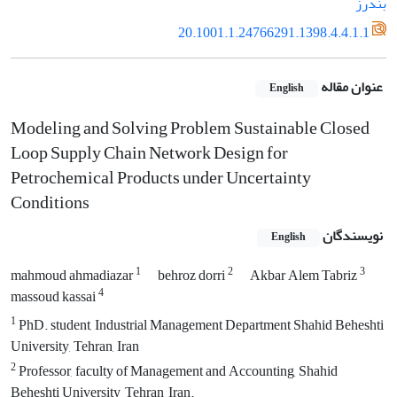
بندرز
20.1001.1.24766291.1398.4.4.1.1
عنوان مقاله
English
Modeling and Solving Problem Sustainable Closed
Loop Supply Chain Network Design for
Petrochemical Products under Uncertainty
Conditions
نویسندگان
English
1
2
3
mahmoud ahmadiazar
behroz dorri
Akbar Alem Tabriz
4
massoud kassai
1
PhD. student, Industrial Management Department Shahid Beheshti
University, Tehran, Iran
2
Professor, faculty of Management and Accounting, Shahid
Beheshti University, Tehran, Iran.