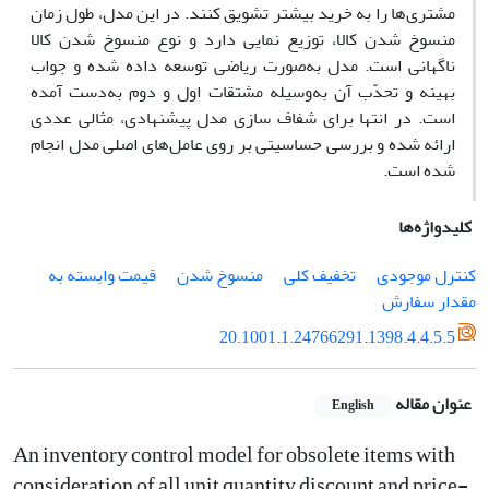
مشتری‌ها را به خرید بیشتر تشویق کنند. در این مدل، طول زمان
منسوخ شدن کالا، توزیع نمایی دارد و نوع منسوخ شدن کالا
ناگهانی است. مدل به‌صورت ریاضی توسعه داده شده و جواب
بهینه و تحدّب آن به‌وسیله مشتقات اول و دوم به‌دست آمده
است. در انتها برای شفاف سازی مدل پیشنهادی، مثالی عددی
ارائه شده و بررسی حساسیتی بر روی عامل‌های اصلی مدل انجام
شده است.
کلیدواژه‌ها
کنترل موجودی
تخفیف کلی
منسوخ شدن
قیمت وابسته به
مقدار سفارش
20.1001.1.24766291.1398.4.4.5.5
عنوان مقاله
English
An inventory control model for obsolete items with
consideration of all unit quantity discount and price-