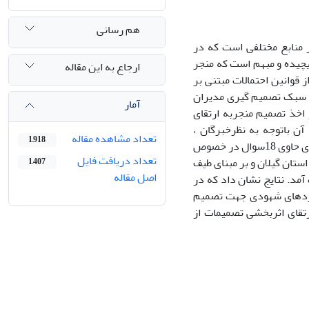
هم رسانی
 منابع مختلفی است که در
یچیده و مبهم است که منجر
ارجاع به این مقاله
قوانین احتمالات مبتنی بر
ین سبک تصمیم گیری مدیران
آمار
اخذ تصمیم منجربه ارتقای
ن باتوجه به نظرخبرگان ،
تعداد مشاهده مقاله
1,918
وبراساس الگوی تئوری شواهد مدلسازی ویک مدل غیرخطی ارائه شد. سپس پرسشنامه ای حاوی 18سوال در خصوص
تعداد دریافت فایل
تان گیلان و بر مبنای طیف
1,407
اصل مقاله
آمد. نتایج نشان داد که در
یکردهای شهودی جهت تصمیم
رتقای اثربخشی تصمیمات از