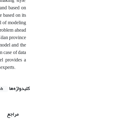
making style,
y and based on
e based on its
el of modeling
problem ahead
Gilan province
model and the
in case of data
el provides a
 experts.
کلیدواژه‌ها
sh
مراجع