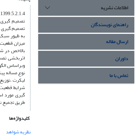
اطلاعات نشریه
1399.5.2.1.4
تصمیم گیری د
راهنمای نویسندگان
تصمیم گیری م
به ظهور سبکه
ارسال مقاله
میزان قطعیت 
بالاخص در شر
اثربخشی تصمی
داوران
نوع مساله پی
تماس با ما
لیکرت ،توزیع 
شرایط قطعیت 
گیری مورد اس
طریق تجمیع ن
کلیدواژه‌ها
نظریه شواهد