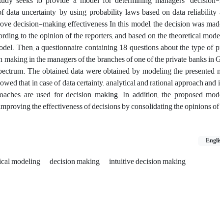
tudy seeks to provide a model for determining managers' decision-
of data uncertainty, by using probability laws based on data reliabilit
ove decision-making effectiveness In this model, the decision was mad
ding to the opinion of the reporters, and based on the theoretical mod
del. Then, a questionnaire containing 18 questions about the type of 
on making in the managers of the branches of one of the private banks in 
spectrum. The obtained data were obtained by modeling the presented 
showed that in case of data certainty, analytical and rational approach and 
proaches are used for decision making. In addition, the proposed mod
improving the effectiveness of decisions by consolidating the opinions of
Engli
ical modeling
decision making
intuitive decision making