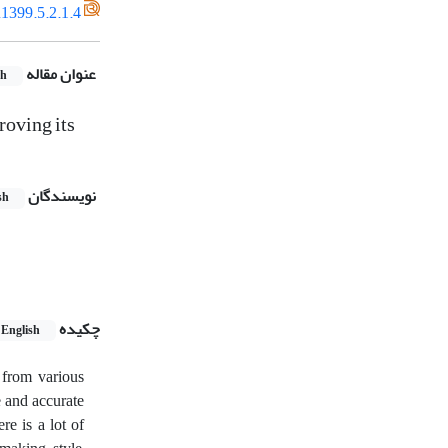
1399.5.2.1.4
عنوان مقاله
sh
roving its
نویسندگان
sh
چکیده
English
 from various
e and accurate
e is a lot of