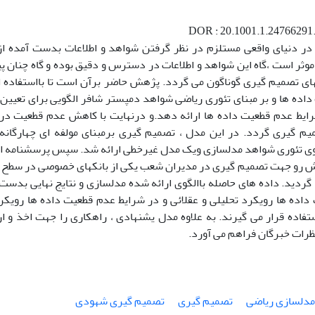
DOR : 20.1001.1.24766291.
ر دنیای واقعی مستلزم در نظر گرفتن شواهد و اطلاعات بدست آمده از
وثر است ،گاه این شواهد و اطلاعات در دسترس و دقیق بوده و گاه چنان پ
ای تصمیم گیری گوناگون می گردد. پژهش حاضر برآن است تا بااستفاده از 
داده ها و بر مبنای تئوری ریاضی شواهد دمپستر شافر الگویی برای تعی
ایط عدم قطعیت داده ها ارائه دهد.و درنهایت با کاهش عدم قطعیت در 
م گیری گردد. در این مدل ، تصمیم گیری برمبنای مولفه ای چهارگانه آ
ش رو جهت تصمیم گیری در مدیران شعب یکی از بانکهای خصوصی در سطح اس
گردید. داده های حاصله باالگوی ارائه شده مدلسازی و نتایج نهایی بدست 
داده ها رویکرد تحلیلی و عقلائی و در شرایط عدم قطعیت داده ها رو
تفاده قرار می گیرند. به علاوه مدل یشنهادی ، راهکاری را جهت اخذ و ا
ظرات خبرگان فراهم می آورد.
مدلسازی ریاضی
تصمیم گیری
تصمیم گیری شهودی