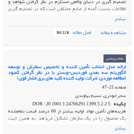
تصمیم گیری در دنیای واقعی مستلزم در نظر گرفتن شواهد و
اطلاعات بدست آمده از منابع مختلفی است که در تصمیم گیری
موثر است ،گاه این شواهد و اطلاعات در دسترس و دقیق بوده و
بیشتر
گاه چنان پیچیده و مبهم است که منجر به ظهور سبکهای تصمیم
گیری گوناگون می گردد. پژهش حاضر برآن است تا بااستفاده از
اصل مقاله
مشاهده مقاله
361.12 K
قوانین احتمالات مبتنی بر میزان قطعیت داده ها و بر مبنای تئوری
ریاضی شواهد دمپستر شافر الگویی برای تعیین سبک تصمیم
گیری مدیران بالاخص در شرایط عدم قطعیت داده ها ارائه دهد.و
درنهایت با کاهش عدم قطعیت در اخذ تصمیم منجربه ارتقای
مقاله پژوهشی
اثربخشی تصمیم گیری گردد. در این مدل ، تصمیم گیری برمبنای
ارائه مدل انتخاب تأمین کننده و تخصیص سفارش و توسعه
الگوریتم سه بعدی فوردیس-وبستر با در نظر گرفتن کمبود
مولفه ای چهارگانه آن باتوجه به نظرخبرگان ، وبراساس الگوی
(مطالعه موردی: شرکت تولید کننده کلید های برق فشار قوی)
تئوری شواهد مدلسازی ویک مدل غیرخطی ارائه شد. سپس
صفحه
21-47
پرسشنامه ای حاوی 18سوال در خصوص نوع مساله پیش رو جهت
تصمیم گیری در مدیران شعب یکی از بانکهای خصوصی در سطح
سحر ابوذری، نسیم نهاوندی
استان گیلان و بر مبنای طیف لیکرت ،توزیع گردید. داده های
چکیده
DOR : 20.1001.1.24766291.1399.5.2.2.5
حاصله باالگوی ارائه شده مدلسازی و نتایج نهایی بدست آمد. نتایج
هزینه‌های تأمین مواد اولیه بیشتر از 60 درصد قیمت تمام‌شده
نشان داد که در شرایط قطعیت داده ها رویکرد تحلیلی و عقلائی و
یک محصول را در یک سازمان تشکیل می‌دهد. به همین جهت
در شرایط عدم قطعیت داده ها رویکردهای شهودی جهت تصمیم
نحوه برنامه‌ریزی تأمین مواد اولیه از اهمیت قابل ملاحظه‌ای در
بیشتر
گیری مورد استفاده قرار می گیرند. به علاوه مدل یشنهادی ،
کاهش هزینه‌های تمام‌شده، برخوردار است. مدیریت