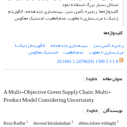
مسائل بسیار بزرگ استفاده نمود.
کلیدواژه‌ها: زنجیره تأمین سبز، بهینه‌سازی چندهدفه، الگوریتم
ژنتیک با مرتب‌سازی نا مغلوب، عدم قطعیت، لجستیک معکوس
کلیدواژه‌ها
زنجیره تأمین سبز
بهینه‌سازی چندهدفه
الگوریتم ژنتیک با
مرتب‌سازی نا مغلوب
عدم قطعیت
لجستیک معکوس
20.1001.1.24766291.1399.5.3.1.6
عنوان مقاله
English
A Multi-Objective Green Supply Chain: Multi-
Product Model Considering Uncertainty
نویسندگان
English
1
2
3
Reza Radfar
davood khodadadian
abbas toloee eshlaghi