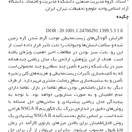
استاد، گروه مدیریت صنعتی، دانشکده مدیریت و اقتصاد، دانشگاه
آزاد اسلامی واحد علوم و تحقیقات، تهران، ایران.
چکیده
DOR : 20.1001.1.24766291.1399.5.3.1.6
افزایش آلودگی‌های زیست‌محیطی موجب گرم شدن کره زمین
شده و سلامت انسان‌ها وحیوانات را تحت تاثیر قرار داده است. از
این رو، بحث سبز بودن در مطالعات اخیر اهمیت ویژه‌ای یافته
است. هدف از این پژوهش، ارائه‌ی یک مدل ریاضی چندهدفه
سبز در یک شبکه زنجیره تأمین چند سطحی و چند محصولی است
که به کمینه‌سازی تأثیرات زیست‌محیطی و هزینه‌های کلی زنجیره
تأمین و به بیشینه‌سازی سطح رضایت مشتری می‌پردازد. از طرف
دیگر، به دلیل نامشخص بودن سطح تقاضا در بازار، تقاضا دارای
عدم اطمینان و به صورت سناریویی خواهد بود. با توجه به
پیچیدگی مدل ریاضی پیشنهادی و سختی‌های حل مسئله با
روش‌های دقیق در اندازه‌ی بزرگ، یک الگوریتم NSGA II طراحی
شده است. بر اساس نتایج به‌دست‌آمده، NSGA II پیشنهادی یک
روش قابل‌اطمینان برای یافتن مرزهای پارتوی کارآمد در زمان
قابل‌قبول محسوب می‌شود. بنابراین، می‌توان از آن برای حل