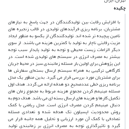
تهران، ایران
چکیده
با افزایش رقابت بین تولیدکنندگان در جهت پاسخ به نیازهای
مشتریان، برنامه ریزی فرآیندهای تولیدی در قالب زنجیره های
تامین پیچیده تر شده اند. تولیدکنندگان از یکسو به منظور ایجاد
مزیت رقابتی ناچار به تولید با کمترین هزینه می باشند. از سوی
دیگر الزامات زیست محیطی و توجه به تولید پایدار سبب توجه
بیشتر به مصرف انرژی در سیستم های تولیدی شده است. در
این پژوهش برای اولین بار مسئله زمانبندی سبز در محیط جریان
کارگاهی ترکیبی به همراه سیستم ارسال بسته‌ای سفارش ها
برای مشتریان مورد بررسی قرار می گیرد. بدین منظور یک مدل
برنامه ریزی خطی عددصحیح دو هدفه ارائه می گردد. هدف اول
مسئله مینیمم کردن مجموع هزینه مربوط به مجموع زمان های
تکمیل کارها و هزینه های ارسال بسته ای می باشد. هدف دوم به
دنبال مینیمم کردن مصرف انرژی است. مدل ریاضی با کمک
روش محدودیت اپسیلون تک هدفه شده و تعدادی مسئله
تصادفی با کمک آن مورد ارزیابی و تحلیل همه جانبه قرار می
گیرد و تاثیرگذاری توجه به مصرف انرژی بر زمانبندی تولید