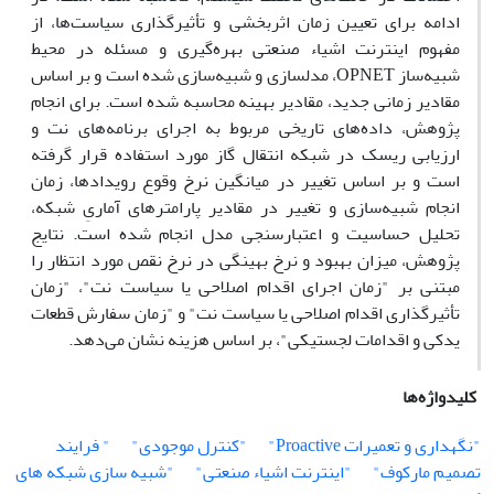
ادامه برای تعیین زمان اثربخشی و تأثیرگذاری سیاست‌ها، از
مفهوم اینترنت اشیاء صنعتی بهره‌گیری و مسئله در محیط
شبیه‌ساز OPNET، مدلسازی و شبیه‌سازی شده است و بر اساس
مقادیر زمانی جدید، مقادیر بهینه محاسبه شده است. برای انجام
پژوهش، داده‌های تاریخی مربوط به اجرای برنامه‌های نت و
ارزیابی ریسک در شبکه انتقال گاز مورد استفاده قرار گرفته
است و بر اساس تغییر در میانگین نرخ وقوع رویدادها، زمان
انجام شبیه‌سازی و تغییر در مقادیر پارامترهای آماریِ شبکه،
تحلیل حساسیت و اعتبارسنجی مدل انجام شده است. نتایج
پژوهش، میزان بهبود و نرخ بهینگی در نرخ نقص مورد انتظار را
مبتنی بر "زمان اجرای اقدام اصلاحی یا سیاست نت"، "زمان
تأثیرگذاری اقدام اصلاحی یا سیاست نت" و "زمان سفارش قطعات
یدکی و اقدامات لجستیکی"، بر اساس هزینه نشان می‌دهد.
کلیدواژه‌ها
"نگهداری و تعمیرات Proactive"
"کنترل موجودی"
" فرایند
تصمیم مارکوف"
"اینترنت اشیاء صنعتی"
"شبیه سازی شبکه های