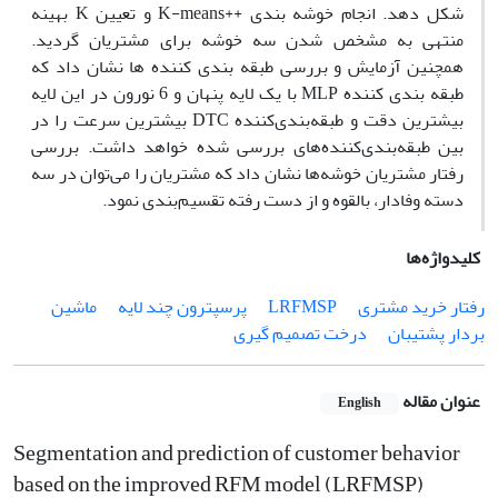
شکل دهد. انجام خوشه‏ بندی ++K-means و تعیین K بهینه
منتهی به مشخص شدن سه خوشه برای مشتریان گردید.
همچنین آزمایش و بررسی طبقه‏ بندی‏ کننده‏ ها نشان داد که
طبقه‏ بندی‏ کننده MLP با یک لایه پنهان و 6 نورون در این لایه
بیشترین دقت و طبقه‌بندی‌کننده DTC بیشترین سرعت را در
بین طبقه‏‏‌بندی‏‌‏کننده‌‏های بررسی شده خواهد داشت. بررسی
رفتار مشتریان خوشه‏‌ها نشان داد که مشتریان را می‌‏توان در سه
دسته وفادار، بالقوه و از دست رفته تقسیم‏‌بندی نمود.
کلیدواژه‌ها
رفتار خرید مشتری
LRFMSP
پرسپترون چند لایه
ماشین
بردار پشتیبان
درخت تصمیم ‏گیری
عنوان مقاله
English
Segmentation and prediction of customer behavior
based on the improved RFM model (LRFMSP)