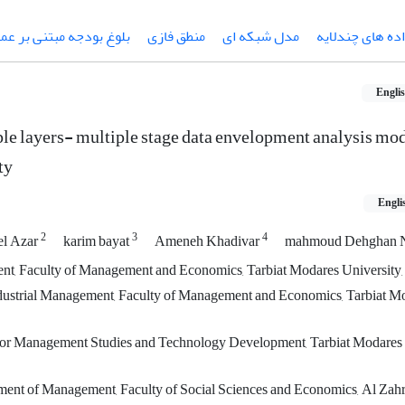
ه های چندلایه
مدل شبکه ای
منطق فازی
بلوغ بودجه مبتنی بر عم
Engli
le layers- multiple stage data envelopment analysis mod
ty
Engli
2
3
4
l Azar
karim bayat
Ameneh Khadivar
mahmoud Dehghan 
t, Faculty of Management and Economics, Tarbiat Modares University, 
ndustrial Management, Faculty of Management and Economics, Tarbiat M
 for Management Studies and Technology Development, Tarbiat Modares 
ment of Management, Faculty of Social Sciences and Economics, Al Zahr