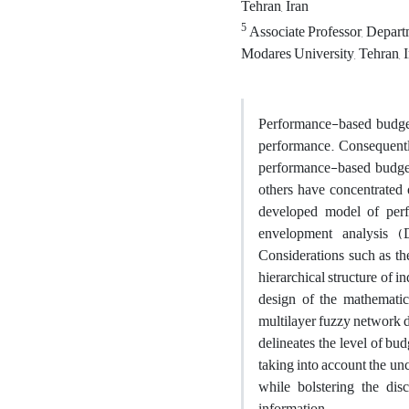
Tehran, Iran
5
Associate Professor, Depart
Modares University, Tehran, I
Performance-based budgeti
performance. Consequently
performance-based budge
others have concentrated o
developed model of perf
envelopment analysis 
Considerations such as the
hierarchical structure of 
design of the mathematic
multilayer fuzzy network d
delineates the level of bu
taking into account the unc
while bolstering the dis
information.