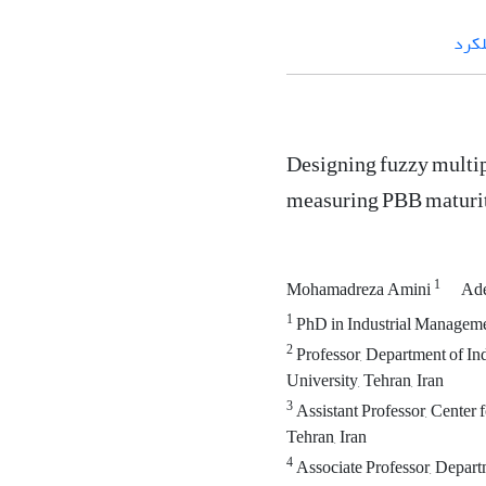
لکرد
Designing fuzzy multip
measuring PBB maturi
1
Mohamadreza Amini
Ade
1
PhD in Industrial Managemen
2
Professor, Department of I
University, Tehran, Iran
3
Assistant Professor, Center
Tehran, Iran
4
Associate Professor, Depart