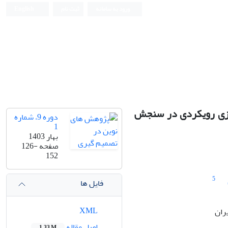
ورود به سامانه
ثبت نام
English
ازی رویکردی در سنجش
دوره 9، شماره
1
بهار 1403
صفحه
126-
152
5
فایل ها
XML
ران
اصل مقاله
1.33 M