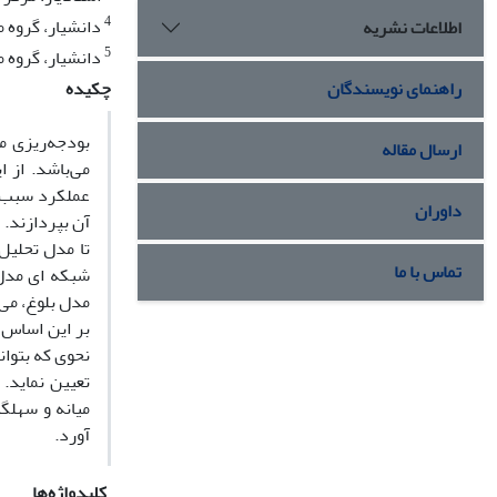
4
دانشیار، گروه م
اطلاعات نشریه
5
دانشیار، گروه 
راهنمای نویسندگان
چکیده
ارسال مقاله
می‌باشد. از 
داوران
آن بپردازند. 
تماس با ما
شبکه ای مدل 
مدل بلوغ، می
بر این اساس 
نحوی که بتوان
تعیین نماید.
میانه و سهلگ
آورد.
کلیدواژه‌ها