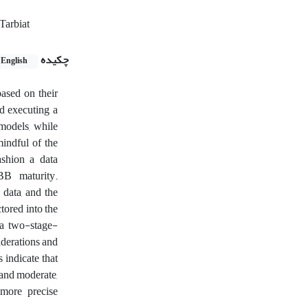
Tarbiat
چکیده
English
ased on their
nd executing a
models, while
mindful of the
shion a data
B maturity.
 data, and the
tored into the
 a two-stage-
iderations and
 indicate that
, and moderate,
 more precise