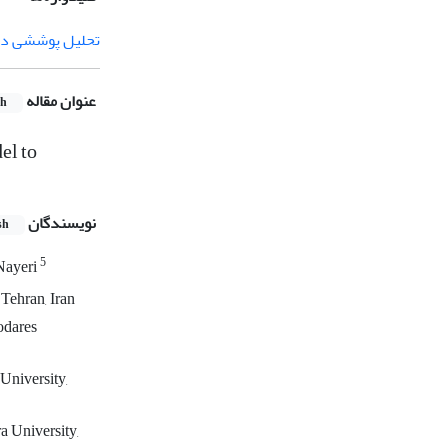
تحلیل پوششی داد
عنوان مقاله
sh
el to
نویسندگان
sh
5
Nayeri
Tehran, Iran
odares
University,
a University,