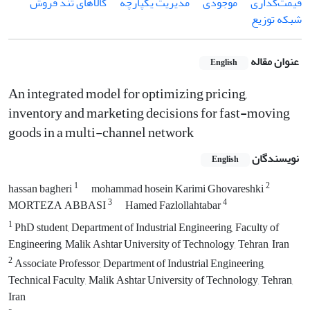
قیمت‌گذاری
موجودی
مدیریت یکپارچه
کالاهای تند فروش
شبکه توزیع
عنوان مقاله
English
An integrated model for optimizing pricing,
inventory and marketing decisions for fast-moving
goods in a multi-channel network
نویسندگان
English
1
2
hassan bagheri
mohammad hosein Karimi Ghovareshki
3
4
MORTEZA ABBASI
Hamed Fazlollahtabar
1
PhD student, Department of Industrial Engineering, Faculty of
Engineering, Malik Ashtar University of Technology, Tehran, Iran
2
Associate Professor, Department of Industrial Engineering,
Technical Faculty, Malik Ashtar University of Technology, Tehran,
Iran