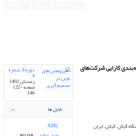
ورود به سامانه
ثبت نام
English
‌بندی کارایی شرکت‌های
دوره 8، شماره
4
زمستان 1402
صفحه
122-
146
فایل ها
XML
 گیلان، گیلان، ایران
اصل مقاله
952.33 K