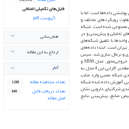
فایل‌های تکمیلی/اضافی
پوششی داده‌ها است. اما با
5پیوست.pdf
فاوت رویکرد‌های مختلف و
بی مصنوعی شده است. شبکه
ای تحلیلی و پیش‌بینی و در
هم رسانی
واحدها با تلفیق شبکه‌های
هران است. ابتدا داده‌های
ارجاع به این مقاله
139 الی 1400 از سایت کدال جمع‌آوری و نرمال سازی شد. سپس
برای ایجاد مدل، کارایی 4 مدل بازده به مقیاس متغیر شامل مدل BCC ورودی‌محور و خروجی‌محور، مدل SBM و
آمار
مدلRAM تحلیل پوششی داده‌ها در طی سال‌های 1396 الی 1400 در گمز محاسبه شد و مقادیر کارایی این 4 مدل به
، درآمد و سود سال 1396 الی 1400 به عنوان ورودی شبکه عصبی وارد متلب
نشان داد که مرز کارایی آموزش داده شده شبکه
تعداد مشاهده مقاله
1,288
ه‌بندی شرکتهای دارویی نشان
تعداد دریافت فایل
848
ص منابع، پیش‌بینی نتایج
اصل مقاله