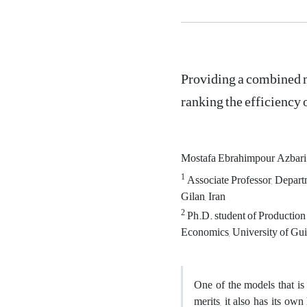
Providing a combined m
ranking the efficiency
Mostafa Ebrahimpour Azbar
1
Associate Professor, Depar
Gilan, Iran
2
Ph.D. student of Productio
Economics, University of Guil
One of the models that is
merits, it also has its own