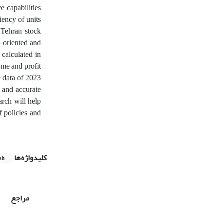
e capabilities
iency of units
e Tehran stock
t-oriented and
alculated in
me and profit
 data of 2023
 and accurate
arch will help
f policies and
کلیدواژه‌ها
sh
مراجع