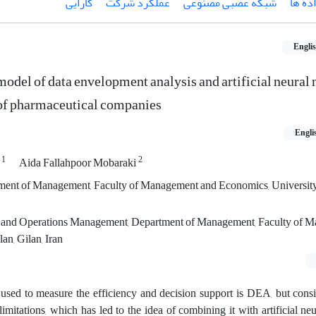
ده ها
شبکه عصبی مصنوعی
عملکرد شرکت
کارایی
Engli
odel of data envelopment analysis and artificial neural 
 of pharmaceutical companies
Engli
1
2
i
Aida Fallahpoor Mobaraki
tment of Management, Faculty of Management and Economics, University
n and Operations Management, Department of Management, Faculty of 
an, Gilan, Iran
 used to measure the efficiency and decision support is DEA, but consi
 limitations, which has led to the idea of combining it with artificial ne